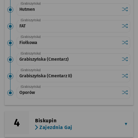
(Grabiszyńska)
Sprawdź
przysta
Hutmen
(Grabiszyńska)
Sprawdź
przysta
FAT
(Grabiszyńska)
Sprawdź
przysta
Fiołkowa
(Grabiszyńska)
Sprawdź
przysta
Grabiszyńska (Cmentarz)
(Grabiszyńska)
Sprawdź
przystan
Grabiszyńska (Cmentarz II)
(Grabiszyńska)
Sprawdź
przysta
Oporów
4
Biskupin
Zajezdnia Gaj