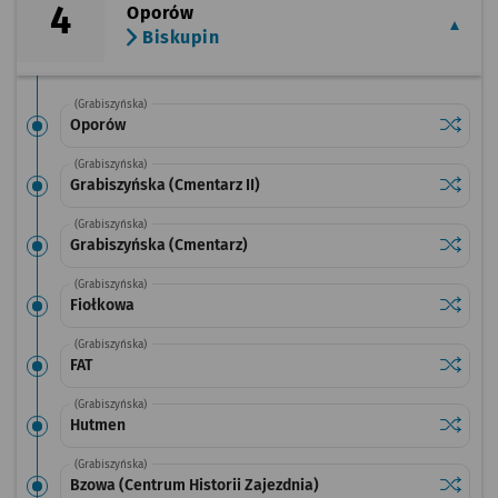
4
Oporów
Biskupin
(Grabiszyńska)
Sprawdź
przysta
Oporów
(Grabiszyńska)
Sprawdź
przystan
Grabiszyńska (Cmentarz II)
(Grabiszyńska)
Sprawdź
przysta
Grabiszyńska (Cmentarz)
(Grabiszyńska)
Sprawdź
przysta
Fiołkowa
(Grabiszyńska)
Sprawdź
przysta
FAT
(Grabiszyńska)
Sprawdź
przysta
Hutmen
(Grabiszyńska)
Sprawdź
przystan
Bzowa (Centrum Historii Zajezdnia)