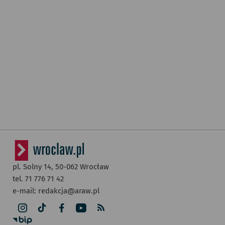
pl. Solny 14,
50-062
Wrocław
tel. 71 776 71 42
e-mail:
redakcja@araw.pl