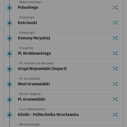
(Małachowskiego)
Sprawdź
przysta
Pułaskiego
(Pułaskiego)
Sprawdź
przysta
Kościuszki
(Pułaskiego)
Sprawdź
przysta
Komuny Paryskiej
(Traugutta)
Sprawdź
przysta
Pl. Wróblewskiego
(Pl. Powstańców Warszawy)
Sprawdź
przysta
Urząd Wojewódzki (Impart)
(Pl. Grunwaldzki)
Sprawdź
przysta
Most Grunwaldzki
(Rondo Reagana)
Sprawdź
przystan
Pl. Grunwaldzki
(Curie-Skłodowskiej)
Sprawdź
przystan
Kliniki - Politechnika Wrocławska
(Wróblewskiego)