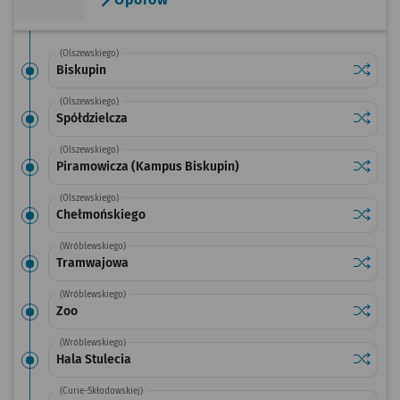
(Olszewskiego)
Sprawdź
przysta
Biskupin
(Olszewskiego)
Sprawdź
przysta
Spółdzielcza
(Olszewskiego)
Sprawdź
przysta
Piramowicza (Kampus Biskupin)
(Olszewskiego)
Sprawdź
przysta
Chełmońskiego
(Wróblewskiego)
Sprawdź
przysta
Tramwajowa
(Wróblewskiego)
Sprawdź
przysta
Zoo
(Wróblewskiego)
Sprawdź
przystan
Hala Stulecia
(Curie-Skłodowskiej)