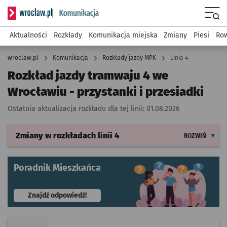
Serwis informacyjny wroclaw.pl podserwis: Komunikacja
Menu
Aktualności
Rozkłady
Komunikacja miejska
Zmiany
Piesi
Row
wroclaw.pl
Komunikacja
Rozkłady jazdy MPK
Linia 4
Rozkład jazdy tramwaju 4 we
Wrocławiu - przystanki i przesiadki
Ostatnia aktualizacja rozkładu dla tej linii:
01.08.2026
Zmiany w rozkładach
linii 4
ROZWIŃ
Poradnik Mieszkańca
- otworzy się w nowej karcie
Znajdź odpowiedź!