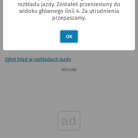
Oporów
rozkładu jazdy. Zostałeś przeniesiony do
widoku głównego linii 4. Za utrudnienia
przepaszamy.
4
Zajezdnia Borek
Oporów
OK
Zgłoś błąd w rozkładach jazdy
REKLAMA
ad