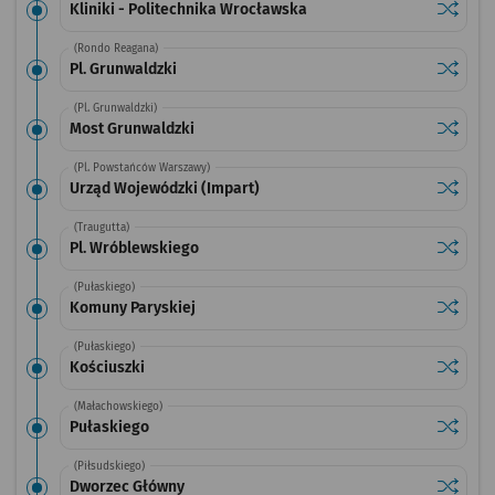
Sprawdź
przystan
Kliniki - Politechnika Wrocławska
(Rondo Reagana)
Sprawdź
przystan
Pl. Grunwaldzki
(Pl. Grunwaldzki)
Sprawdź
przysta
Most Grunwaldzki
(Pl. Powstańców Warszawy)
Sprawdź
przysta
Urząd Wojewódzki (Impart)
(Traugutta)
Sprawdź
przysta
Pl. Wróblewskiego
(Pułaskiego)
Sprawdź
przysta
Komuny Paryskiej
(Pułaskiego)
Sprawdź
przysta
Kościuszki
(Małachowskiego)
Sprawdź
przysta
Pułaskiego
(Piłsudskiego)
Sprawdź
przysta
Dworzec Główny