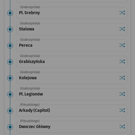
(Grabiszyńska)
Sprawdź
przystan
Pl. Srebrny
(Grabiszyńska)
Sprawdź
przysta
Stalowa
(Grabiszyńska)
Sprawdź
przysta
Pereca
(Grabiszyńska)
Sprawdź
przysta
Grabiszyńska
(Grabiszyńska)
Sprawdź
przysta
Kolejowa
(Grabiszyńska)
Sprawdź
przysta
Pl. Legionów
(Piłsudskiego)
Sprawdź
przystan
Arkady (Capitol)
(Piłsudskiego)
Sprawdź
przysta
Dworzec Główny