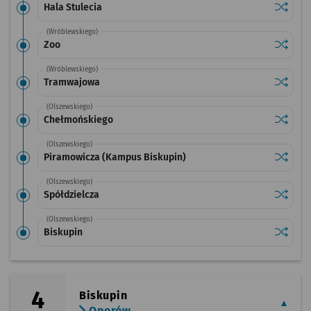
Sprawdź
przystan
Hala Stulecia
(Wróblewskiego)
Sprawdź
przysta
Zoo
(Wróblewskiego)
Sprawdź
przysta
Tramwajowa
(Olszewskiego)
Sprawdź
przysta
Chełmońskiego
(Olszewskiego)
Sprawdź
przysta
Piramowicza (Kampus Biskupin)
(Olszewskiego)
Sprawdź
przysta
Spółdzielcza
(Olszewskiego)
Sprawdź
przysta
Biskupin
4
Biskupin
Oporów