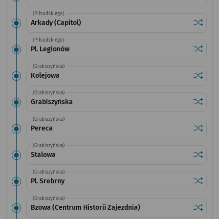
(Piłsudskiego)
Sprawdź
przystan
Arkady (Capitol)
(Piłsudskiego)
Sprawdź
przysta
Pl. Legionów
(Grabiszyńska)
Sprawdź
przysta
Kolejowa
(Grabiszyńska)
Sprawdź
przysta
Grabiszyńska
(Grabiszyńska)
Sprawdź
przysta
Pereca
(Grabiszyńska)
Sprawdź
przysta
Stalowa
(Grabiszyńska)
Sprawdź
przystan
Pl. Srebrny
(Grabiszyńska)
Sprawdź
przystan
Bzowa (Centrum Historii Zajezdnia)