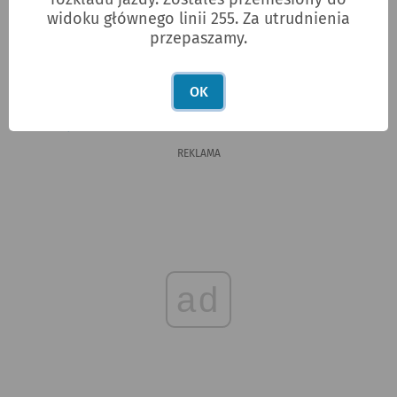
widoku głównego linii 255. Za utrudnienia
255
Petrusewicza
przepaszamy.
Zajezdnia Tyska
OK
Zgłoś błąd w rozkładach jazdy
REKLAMA
ad