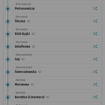
(Petrusewicza)
Sprawdź
przysta
Petrusewicza
(Borowska)
Sprawdź
przystan
Śliczna
Przystanek na życzenie
NŻ
(Borowska)
Sprawdź
przysta
ROD Bajki
Przystanek na życzenie
NŻ
(Borowska)
Sprawdź
przysta
Działkowa
Przystanek na życzenie
NŻ
(Świeradowska)
Sprawdź
przysta
Gaj
Przystanek na życzenie
NŻ
(Świeradowska)
Sprawdź
przysta
Świeradowska
Przystanek na życzenie
NŻ
(Bardzka)
Sprawdź
przysta
Morwowa
Przystanek na życzenie
NŻ
(Bardzka)
Sprawdź
przysta
Bardzka (Cmentarz)
Przystanek na życzenie
NŻ