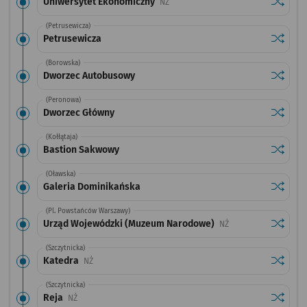
Sprawdź
przysta
Uniwersytet Ekonomiczny
Przystanek na życzenie
NŻ
(Petrusewicza)
Sprawdź
przysta
Petrusewicza
(Borowska)
Sprawdź
przysta
Dworzec Autobusowy
(Peronowa)
Sprawdź
przysta
Dworzec Główny
(Kołłątaja)
Sprawdź
przysta
Bastion Sakwowy
(Oławska)
Sprawdź
przysta
Galeria Dominikańska
(Pl. Powstańców Warszawy)
Sprawdź
przysta
Urząd Wojewódzki (Muzeum Narodowe)
Przystanek na życzen
NŻ
(Szczytnicka)
Sprawdź
przysta
Katedra
Przystanek na życzenie
NŻ
(Szczytnicka)
Sprawdź
przysta
Reja
Przystanek na życzenie
NŻ