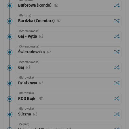
(Buforowa)
Sprawdź
przysta
Buforowa (Rondo)
Przystanek na życzenie
NŻ
(Bardzka)
Sprawdź
przysta
Bardzka (Cmentarz)
Przystanek na życzenie
NŻ
(Świeradowska)
Sprawdź
przystan
Gaj - Pętla
Przystanek na życzenie
NŻ
(Świeradowska)
Sprawdź
przysta
Świeradowska
Przystanek na życzenie
NŻ
(Świeradowska)
Sprawdź
przysta
Gaj
Przystanek na życzenie
NŻ
(Borowska)
Sprawdź
przysta
Działkowa
Przystanek na życzenie
NŻ
(Borowska)
Sprawdź
przysta
ROD Bajki
Przystanek na życzenie
NŻ
(Borowska)
Sprawdź
przystan
Śliczna
Przystanek na życzenie
NŻ
(Ślężna)