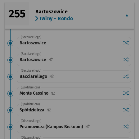
255
Bartoszowice
Iwiny - Rondo
(Bacciarellego)
Sprawdź
przysta
Bartoszowice
(Bacciarellego)
Sprawdź
przysta
Bartoszowice
Przystanek na życzenie
NŻ
(Bacciarellego)
Sprawdź
przysta
Bacciarellego
Przystanek na życzenie
NŻ
(Spółdzielcza)
Sprawdź
przysta
Monte Cassino
Przystanek na życzenie
NŻ
(Spółdzielcza)
Sprawdź
przysta
Spółdzielcza
Przystanek na życzenie
NŻ
(Olszewskiego)
Sprawdź
przysta
Piramowicza (Kampus Biskupin)
Przystanek na życzenie
NŻ
(Olszewskiego)