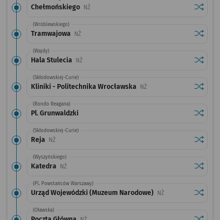
Sprawdź
przysta
Chełmońskiego
Przystanek na życzenie
NŻ
(Wróblewskiego)
Sprawdź
przysta
Tramwajowa
Przystanek na życzenie
NŻ
(Wajdy)
Sprawdź
przystan
Hala Stulecia
Przystanek na życzenie
NŻ
(Skłodowskiej-Curie)
Sprawdź
przystan
Kliniki - Politechnika Wrocławska
Przystanek na życzenie
NŻ
(Rondo Reagana)
Sprawdź
przystan
Pl. Grunwaldzki
(Skłodowskiej-Curie)
Sprawdź
przysta
Reja
Przystanek na życzenie
NŻ
(Wyszyńskiego)
Sprawdź
przysta
Katedra
Przystanek na życzenie
NŻ
(Pl. Powstańców Warszawy)
Sprawdź
przysta
Urząd Wojewódzki (Muzeum Narodowe)
Przystanek na życzen
NŻ
(Oławska)
Sprawdź
przysta
Poczta Główna
Przystanek na życzenie
NŻ