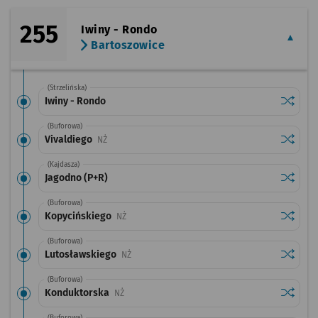
255
Iwiny - Rondo
Bartoszowice
(Strzelińska)
Sprawdź
przysta
Iwiny - Rondo
(Buforowa)
Sprawdź
przysta
Vivaldiego
Przystanek na życzenie
NŻ
(Kajdasza)
Sprawdź
przysta
Jagodno (P+R)
(Buforowa)
Sprawdź
przysta
Kopycińskiego
Przystanek na życzenie
NŻ
(Buforowa)
Sprawdź
przysta
Lutosławskiego
Przystanek na życzenie
NŻ
(Buforowa)
Sprawdź
przysta
Konduktorska
Przystanek na życzenie
NŻ