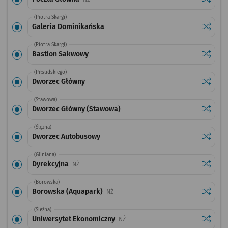
(Piotra Skargi)
Sprawdź
przysta
Galeria Dominikańska
(Piotra Skargi)
Sprawdź
przysta
Bastion Sakwowy
(Piłsudskiego)
Sprawdź
przysta
Dworzec Główny
(Stawowa)
Sprawdź
przysta
Dworzec Główny (Stawowa)
(Ślężna)
Sprawdź
przysta
Dworzec Autobusowy
(Gliniana)
Sprawdź
przysta
Dyrekcyjna
Przystanek na życzenie
NŻ
(Borowska)
Sprawdź
przysta
Borowska (Aquapark)
Przystanek na życzenie
NŻ
(Ślężna)
Sprawdź
przysta
Uniwersytet Ekonomiczny
Przystanek na życzenie
NŻ