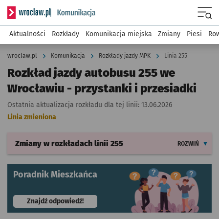
Serwis informacyjny wroclaw.pl podserwis: Komunikacja
Menu
Aktualności
Rozkłady
Komunikacja miejska
Zmiany
Piesi
Row
wroclaw.pl
Komunikacja
Rozkłady jazdy MPK
Linia 255
Rozkład jazdy autobusu 255 we
Wrocławiu - przystanki i przesiadki
Ostatnia aktualizacja rozkładu dla tej linii:
13.06.2026
Linia zmieniona
Zmiany w rozkładach
linii 255
ROZWIŃ
Poradnik Mieszkańca
- otworzy się w nowej karcie
Znajdź odpowiedź!