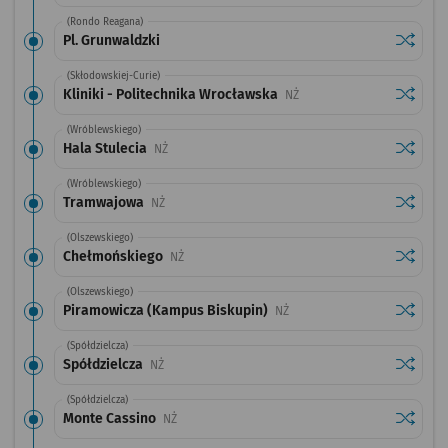
(Rondo Reagana)
Sprawdź
przystan
Pl. Grunwaldzki
(Skłodowskiej-Curie)
Sprawdź
przystan
Kliniki - Politechnika Wrocławska
Przystanek na życzenie
NŻ
(Wróblewskiego)
Sprawdź
przystan
Hala Stulecia
Przystanek na życzenie
NŻ
(Wróblewskiego)
Sprawdź
przysta
Tramwajowa
Przystanek na życzenie
NŻ
(Olszewskiego)
Sprawdź
przysta
Chełmońskiego
Przystanek na życzenie
NŻ
(Olszewskiego)
Sprawdź
przysta
Piramowicza (Kampus Biskupin)
Przystanek na życzenie
NŻ
(Spółdzielcza)
Sprawdź
przysta
Spółdzielcza
Przystanek na życzenie
NŻ
(Spółdzielcza)
Sprawdź
przysta
Monte Cassino
Przystanek na życzenie
NŻ