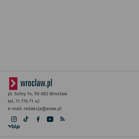
pl. Solny 14,
50-062
Wrocław
tel. 71 776 71 42
e-mail:
redakcja@araw.pl