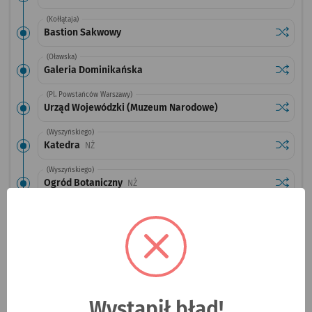
(Kołłątaja)
Sprawdź
przysta
Bastion Sakwowy
(Oławska)
Sprawdź
przysta
Galeria Dominikańska
(Pl. Powstańców Warszawy)
Sprawdź
przysta
Urząd Wojewódzki (Muzeum Narodowe)
(Wyszyńskiego)
Sprawdź
przysta
Katedra
Przystanek na życzenie
NŻ
(Wyszyńskiego)
Sprawdź
przysta
Ogród Botaniczny
Przystanek na życzenie
NŻ
(Wyszyńskiego)
Sprawdź
przysta
Wyszyńskiego
Przystanek na życzenie
NŻ
(Wyszyńskiego)
Sprawdź
przysta
Damrota
Przystanek na życzenie
NŻ
(Boya-Żeleńskiego)
Sprawdź
przysta
Kromera
Wystąpił błąd!