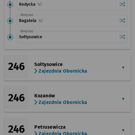
Sprawdź
przysta
Redycka
Przystanek na życzenie
NŻ
(Redycka)
Sprawdź
przysta
Bagatela
Przystanek na życzenie
NŻ
(Redycka)
Sprawdź
przysta
Sołtysowice
246
Sołtysowice
Zajezdnia Obornicka
246
Kozanów
Zajezdnia Obornicka
246
Petrusewicza
Zajezdnia Obornicka