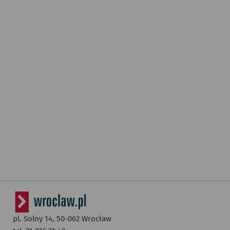
pl. Solny 14,
50-062
Wrocław