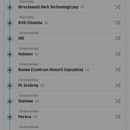
(Klecińska)
Sprawdź
przysta
Wrocławski Park Technologiczny
Przystanek na życzenie
NŻ
(Klecińska)
Sprawdź
przysta
ROD Oświata
Przystanek na życzenie
NŻ
(Grabiszyńska)
Sprawdź
przysta
FAT
(Grabiszyńska)
Sprawdź
przysta
Hutmen
Przystanek na życzenie
NŻ
(Grabiszyńska)
Sprawdź
przystan
Bzowa (Centrum Historii Zajezdnia)
Przystanek na życzenie
NŻ
(Grabiszyńska)
Sprawdź
przystan
Pl. Srebrny
Przystanek na życzenie
NŻ
(Grabiszyńska)
Sprawdź
przysta
Stalowa
Przystanek na życzenie
NŻ
(Grabiszyńska)
Sprawdź
przysta
Pereca
Przystanek na życzenie
NŻ
(Grabiszyńska)