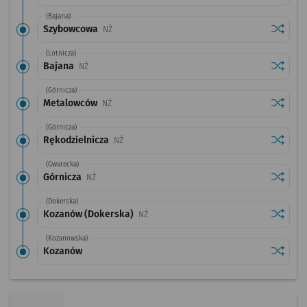
(Bajana)
Sprawdź
przysta
Szybowcowa
Przystanek na życzenie
NŻ
(Lotnicza)
Sprawdź
przysta
Bajana
Przystanek na życzenie
NŻ
(Górnicza)
Sprawdź
przysta
Metalowców
Przystanek na życzenie
NŻ
(Górnicza)
Sprawdź
przysta
Rękodzielnicza
Przystanek na życzenie
NŻ
(Gwarecka)
Sprawdź
przysta
Górnicza
Przystanek na życzenie
NŻ
(Dokerska)
Sprawdź
przysta
Kozanów (Dokerska)
Przystanek na życzenie
NŻ
(Kozanowska)
Sprawdź
przysta
Kozanów