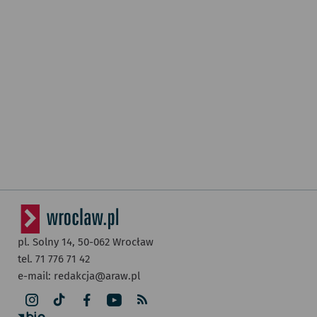
pl. Solny 14,
50-062
Wrocław
tel. 71 776 71 42
e-mail:
redakcja@araw.pl