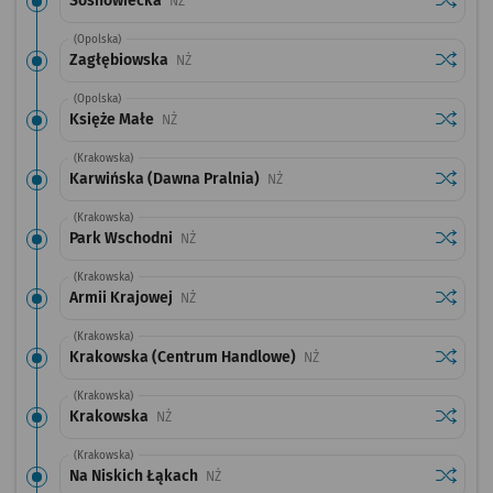
Sosnowiecka
Przystanek na życzenie
NŻ
(Opolska)
Sprawdź
przysta
Zagłębiowska
Przystanek na życzenie
NŻ
(Opolska)
Sprawdź
przysta
Księże Małe
Przystanek na życzenie
NŻ
(Krakowska)
Sprawdź
przysta
Karwińska (Dawna Pralnia)
Przystanek na życzenie
NŻ
(Krakowska)
Sprawdź
przysta
Park Wschodni
Przystanek na życzenie
NŻ
(Krakowska)
Sprawdź
przysta
Armii Krajowej
Przystanek na życzenie
NŻ
(Krakowska)
Sprawdź
przysta
Krakowska (Centrum Handlowe)
Przystanek na życzenie
NŻ
(Krakowska)
Sprawdź
przysta
Krakowska
Przystanek na życzenie
NŻ
(Krakowska)
Sprawdź
przysta
Na Niskich Łąkach
Przystanek na życzenie
NŻ