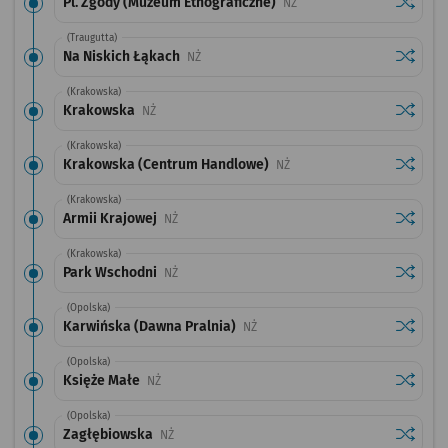
Sprawdź
przysta
Pl. Zgody (Muzeum Etnograficzne)
Przystanek na życzenie
NŻ
(Traugutta)
Sprawdź
przysta
Na Niskich Łąkach
Przystanek na życzenie
NŻ
(Krakowska)
Sprawdź
przysta
Krakowska
Przystanek na życzenie
NŻ
(Krakowska)
Sprawdź
przysta
Krakowska (Centrum Handlowe)
Przystanek na życzenie
NŻ
(Krakowska)
Sprawdź
przysta
Armii Krajowej
Przystanek na życzenie
NŻ
(Krakowska)
Sprawdź
przysta
Park Wschodni
Przystanek na życzenie
NŻ
(Opolska)
Sprawdź
przysta
Karwińska (Dawna Pralnia)
Przystanek na życzenie
NŻ
(Opolska)
Sprawdź
przysta
Księże Małe
Przystanek na życzenie
NŻ
(Opolska)
Sprawdź
przysta
Zagłębiowska
Przystanek na życzenie
NŻ