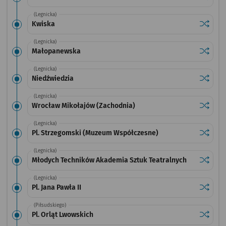
(Legnicka)
Sprawdź
przysta
Kwiska
(Legnicka)
Sprawdź
przysta
Małopanewska
(Legnicka)
Sprawdź
przysta
Niedźwiedzia
(Legnicka)
Sprawdź
przysta
Wrocław Mikołajów (Zachodnia)
(Legnicka)
Sprawdź
przysta
Pl. Strzegomski (Muzeum Współczesne)
(Legnicka)
Sprawdź
przysta
Młodych Techników Akademia Sztuk Teatralnych
(Legnicka)
Sprawdź
przystan
Pl. Jana Pawła II
(Piłsudskiego)
Sprawdź
przystan
Pl. Orląt Lwowskich