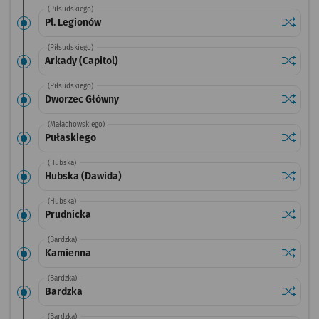
(Piłsudskiego)
Sprawdź
przysta
Pl. Legionów
(Piłsudskiego)
Sprawdź
przystan
Arkady (Capitol)
(Piłsudskiego)
Sprawdź
przysta
Dworzec Główny
(Małachowskiego)
Sprawdź
przysta
Pułaskiego
(Hubska)
Sprawdź
przysta
Hubska (Dawida)
(Hubska)
Sprawdź
przysta
Prudnicka
(Bardzka)
Sprawdź
przysta
Kamienna
(Bardzka)
Sprawdź
przysta
Bardzka
(Bardzka)