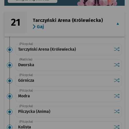
21
Tarczyński Arena (Królewiecka)
Gaj
(Pilczycka)
Sprawdź
przysta
Tarczyński Arena (Królewiecka)
(Maślicka)
Sprawdź
przysta
Dworska
(Pilczycka)
Sprawdź
przysta
Górnicza
(Pilczycka)
Sprawdź
przysta
Modra
(Pilczycka)
Sprawdź
przysta
Pilczycka (Anima)
(Pilczycka)
Sprawdź
przystan
Kolista