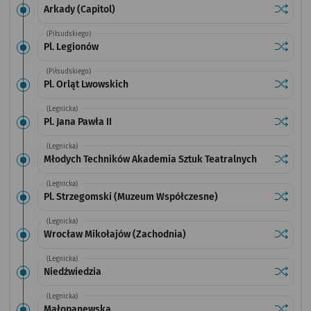
Sprawdź
przystan
Arkady (Capitol)
(Piłsudskiego)
Sprawdź
przysta
Pl. Legionów
(Piłsudskiego)
Sprawdź
przystan
Pl. Orląt Lwowskich
(Legnicka)
Sprawdź
przystan
Pl. Jana Pawła II
(Legnicka)
Sprawdź
przysta
Młodych Techników Akademia Sztuk Teatralnych
(Legnicka)
Sprawdź
przysta
Pl. Strzegomski (Muzeum Współczesne)
(Legnicka)
Sprawdź
przysta
Wrocław Mikołajów (Zachodnia)
(Legnicka)
Sprawdź
przysta
Niedźwiedzia
(Legnicka)
Sprawdź
przysta
Małopanewska