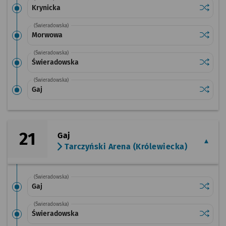
Sprawdź
przysta
Krynicka
(Świeradowska)
Sprawdź
przysta
Morwowa
(Świeradowska)
Sprawdź
przysta
Świeradowska
(Świeradowska)
Sprawdź
przysta
Gaj
21
Gaj
Tarczyński Arena (Królewiecka)
(Świeradowska)
Sprawdź
przysta
Gaj
(Świeradowska)
Sprawdź
przysta
Świeradowska