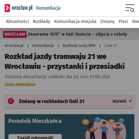
Serwis informacyjny wroclaw.pl podserwis: Komunikacja
Menu
Aktualności
Rozkłady
Komunikacja miejska
Zmiany
Piesi
Row
WROCŁAW
„Panorama 1670” w Hali Stulecia – zdjęcia z soboty
wroclaw.pl
Komunikacja
Rozkłady jazdy MPK
Linia 21
Rozkład jazdy tramwaju 21 we
Wrocławiu - przystanki i przesiadki
Ostatnia aktualizacja rozkładu dla tej linii:
01.08.2026
Linia zmieniona
Zmiany w rozkładach
linii 21
ROZWIŃ
Poradnik Mieszkańca
- otworzy się w nowej karcie
Znajdź odpowiedź!