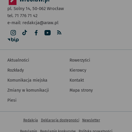
pl. Solny 14,
50-062
Wrocław
tel. 71 776 71 42
e-mail:
redakcja@araw.pl
Aktualności
Rowerzyści
Rozkłady
Kierowcy
Komunikacja miejska
Kontakt
Zmiany w komunikacji
Mapa strony
Piesi
Inne informacje
Redakcja
Deklaracja dostępności
Newsletter
Regulamin
Regulamin konkursów
Polityka prywatności