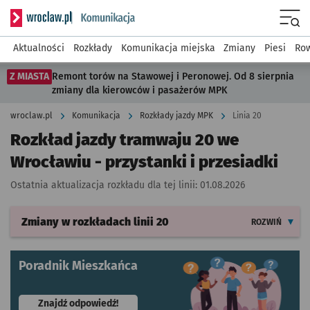
Serwis informacyjny wroclaw.pl podserwis: Komunikacja
Menu
Aktualności
Rozkłady
Komunikacja miejska
Zmiany
Piesi
Row
Z MIASTA
Remont torów na Stawowej i Peronowej. Od 8 sierpnia
zmiany dla kierowców i pasażerów MPK
wroclaw.pl
Komunikacja
Rozkłady jazdy MPK
Linia 20
Rozkład jazdy tramwaju 20 we
Wrocławiu - przystanki i przesiadki
Ostatnia aktualizacja rozkładu dla tej linii:
01.08.2026
Zmiany w rozkładach
linii 20
ROZWIŃ
Poradnik Mieszkańca
- otworzy się w nowej karcie
Znajdź odpowiedź!