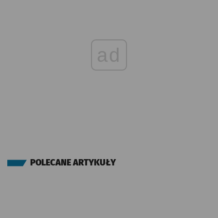
ad
POLECANE ARTYKUŁY