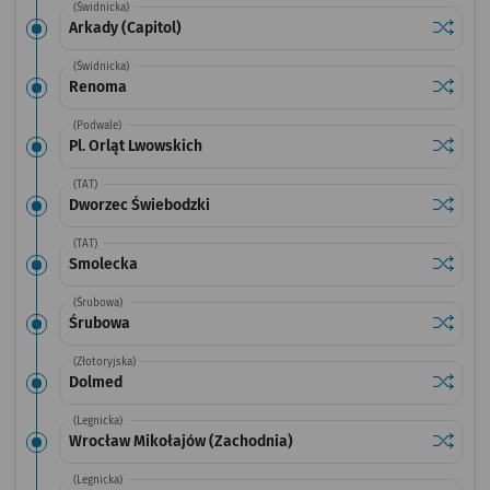
(Świdnicka)
Sprawdź
przystan
Arkady (Capitol)
(Świdnicka)
Sprawdź
przysta
Renoma
(Podwale)
Sprawdź
przystan
Pl. Orląt Lwowskich
(TAT)
Sprawdź
przysta
Dworzec Świebodzki
(TAT)
Sprawdź
przysta
Smolecka
(Śrubowa)
Sprawdź
przysta
Śrubowa
(Złotoryjska)
Sprawdź
przysta
Dolmed
(Legnicka)
Sprawdź
przysta
Wrocław Mikołajów (Zachodnia)
(Legnicka)