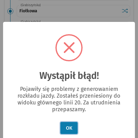
(Grabiszyńska)
Sprawdź
przysta
Fiołkowa
(Grabiszyńska)
Sprawdź
przysta
Grabiszyńska (Cmentarz)
(Grabiszyńska)
Sprawdź
przystan
Grabiszyńska (Cmentarz II)
(Grabiszyńska)
Sprawdź
przysta
Oporów
Wystąpił błąd!
20
Pojawiły się problemy z generowaniem
Grabiszynek
rozkładu jazdy. Zostałeś przeniesiony do
Leśnica
widoku głównego linii 20. Za utrudnienia
przepaszamy.
20
Oporów
Zajezdnia Borek
OK