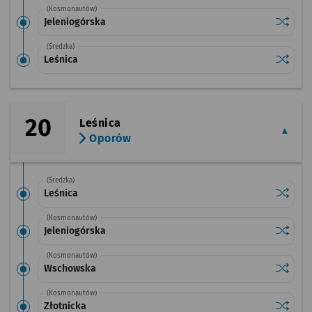
(Kosmonautów)
Sprawdź
przysta
Jeleniogórska
(Średzka)
Sprawdź
przysta
Leśnica
20
Leśnica
Oporów
(Średzka)
Sprawdź
przysta
Leśnica
(Kosmonautów)
Sprawdź
przysta
Jeleniogórska
(Kosmonautów)
Sprawdź
przysta
Wschowska
(Kosmonautów)
Sprawdź
przysta
Złotnicka