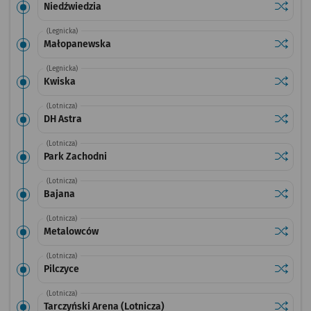
Sprawdź
przysta
Niedźwiedzia
(Legnicka)
Sprawdź
przysta
Małopanewska
(Legnicka)
Sprawdź
przysta
Kwiska
(Lotnicza)
Sprawdź
przysta
DH Astra
(Lotnicza)
Sprawdź
przysta
Park Zachodni
(Lotnicza)
Sprawdź
przysta
Bajana
(Lotnicza)
Sprawdź
przysta
Metalowców
(Lotnicza)
Sprawdź
przystan
Pilczyce
(Lotnicza)
Sprawdź
przystan
Tarczyński Arena (Lotnicza)