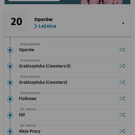
20
Oporów
Leśnica
(Grabiszyńska)
Sprawdź
przysta
Oporów
(Grabiszyńska)
Sprawdź
przystan
Grabiszyńska (Cmentarz II)
(Grabiszyńska)
Sprawdź
przysta
Grabiszyńska (Cmentarz)
(Grabiszyńska)
Sprawdź
przysta
Fiołkowa
(Al. Hallera)
Sprawdź
przysta
FAT
(Al. Hallera)
Sprawdź
przystan
Aleja Pracy