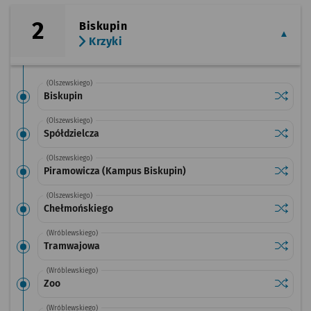
2
Biskupin
Krzyki
(Olszewskiego)
Sprawdź
przysta
Biskupin
(Olszewskiego)
Sprawdź
przysta
Spółdzielcza
(Olszewskiego)
Sprawdź
przysta
Piramowicza (Kampus Biskupin)
(Olszewskiego)
Sprawdź
przysta
Chełmońskiego
(Wróblewskiego)
Sprawdź
przysta
Tramwajowa
(Wróblewskiego)
Sprawdź
przysta
Zoo
(Wróblewskiego)