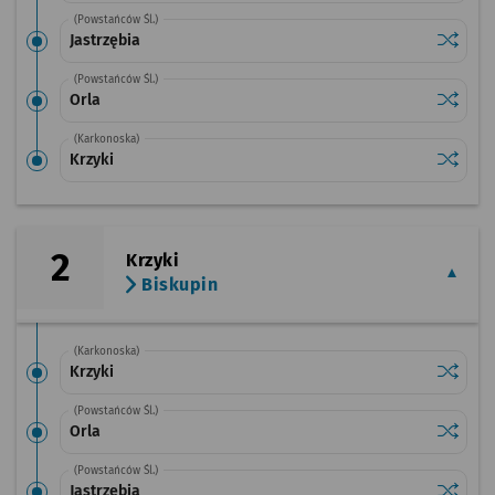
(Powstańców Śl.)
Sprawdź
przystan
Jastrzębia
(Powstańców Śl.)
Sprawdź
przysta
Orla
(Karkonoska)
Sprawdź
przysta
Krzyki
2
Krzyki
Biskupin
(Karkonoska)
Sprawdź
przysta
Krzyki
(Powstańców Śl.)
Sprawdź
przysta
Orla
(Powstańców Śl.)
Sprawdź
przystan
Jastrzębia