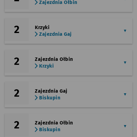
Zajezdnia Ołbin
2
Krzyki
Zajezdnia Gaj
2
Zajezdnia Ołbin
Krzyki
2
Zajezdnia Gaj
Biskupin
2
Zajezdnia Ołbin
Biskupin