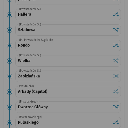
(Powstańców Śl.)
Sprawdź
przysta
Hallera
(Powstańców Śl.)
Sprawdź
przysta
Sztabowa
(Pl. Powstańców Śląskich)
Sprawdź
przysta
Rondo
(Powstańców Śl.)
Sprawdź
przysta
Wielka
(Powstańców Śl.)
Sprawdź
przysta
Zaolziańska
(Świdnicka)
Sprawdź
przystan
Arkady (Capitol)
(Piłsudskiego)
Sprawdź
przysta
Dworzec Główny
(Małachowskiego)
Sprawdź
przysta
Pułaskiego