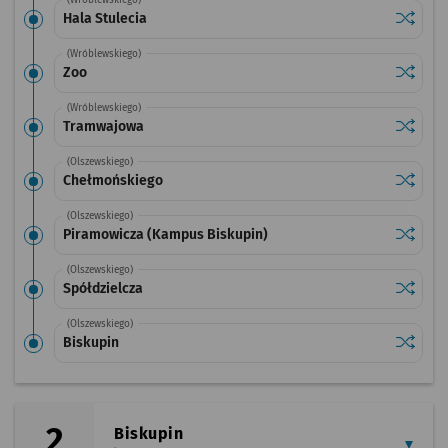
(Wróblewskiego)
Sprawdź
przystan
Hala Stulecia
(Wróblewskiego)
Sprawdź
przysta
Zoo
(Wróblewskiego)
Sprawdź
przysta
Tramwajowa
(Olszewskiego)
Sprawdź
przysta
Chełmońskiego
(Olszewskiego)
Sprawdź
przysta
Piramowicza (Kampus Biskupin)
(Olszewskiego)
Sprawdź
przysta
Spółdzielcza
(Olszewskiego)
Sprawdź
przysta
Biskupin
2
Biskupin