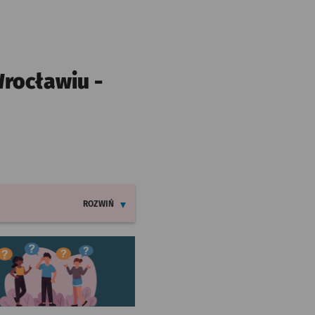
rocławiu -
ROZWIŃ
INFORMACJE O ZMIANACH W ROZKŁADACH JAZDY LINII 18
worzy się w nowej karcie