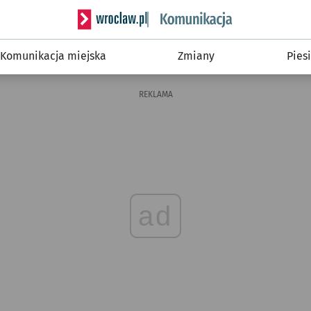
Serwis informacyjny wroclaw.pl podserwis: Ko
Komunikacja miejska
Zmiany
Piesi
REKLAMA
ad