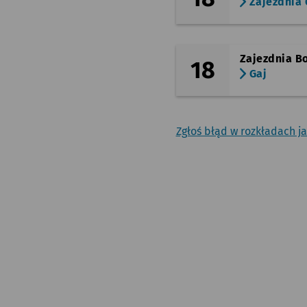
Zajezdnia 
Zajezdnia B
18
Gaj
Zgłoś błąd w rozkładach j