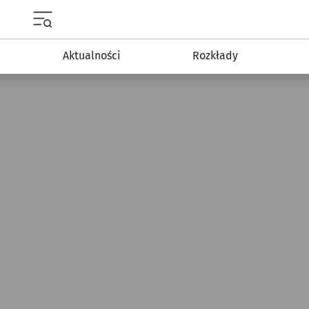
Menu główne portalu wroclaw.pl
Aktualności
Rozkłady