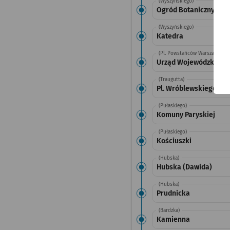
(Wyszyńskiego)
Ogród Botaniczny
(Wyszyńskiego)
Katedra
(Pl. Powstańców Warszawy)
Urząd Wojewódzki (M
(Traugutta)
Pl. Wróblewskiego
(Pułaskiego)
Komuny Paryskiej
(Pułaskiego)
Kościuszki
(Hubska)
Hubska (Dawida)
(Hubska)
Prudnicka
(Bardzka)
Kamienna