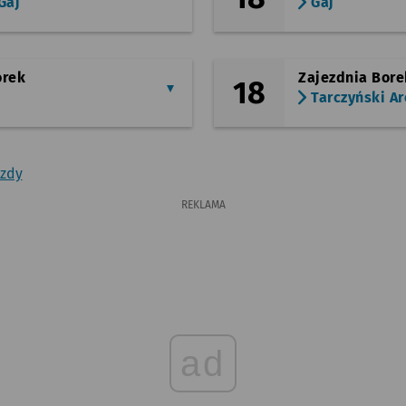
Gaj
Gaj
orek
Zajezdnia Bore
18
Tarczyński A
azdy
REKLAMA
ad