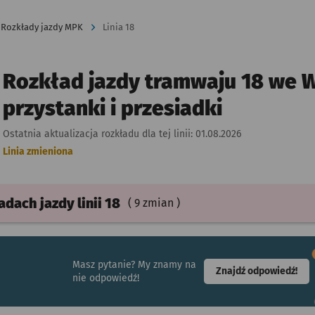
Rozkłady jazdy MPK
Linia 18
Rozkład jazdy tramwaju 18 we W
przystanki i przesiadki
Ostatnia aktualizacja rozkładu dla tej linii:
01.08.2026
Linia zmieniona
ładach
jazdy
linii 18
( 9 zmian )
Masz pytanie? My znamy na
- ot
Znajdź odpowiedź!
nie odpowiedź!