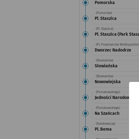
Pomorska
(Pomorska)
Pl. Staszica
(Pl. Staszica)
Pl. Staszica (Park Stas
(Pl. Powstańców Wielkopolskic
Dworzec Nadodrze
(Słowiańska)
Słowiańska
(Słowiańska)
Nowowiejska
(Poniatowskiego)
Jedności Narodowej
(Poniatowskiego)
Na Szańcach
(Sienkiewicza)
Pl. Bema