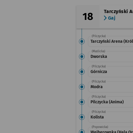
Tarczyński A
18
Gaj
(Pilczycka)
Tarczyński Arena (Kró
(Maślicka)
Dworska
(Pilczycka)
Górnicza
(Pilczycka)
Modra
(Pilczycka)
Pilczycka (Anima)
(Pilczycka)
Kolista
(Popowicka)
Wejherowska (Hala Or