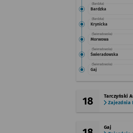
(Bardzka)
Bardzka
(Bardzka)
Krynicka
(Świeradowska)
Morwowa
(Świeradowska)
Świeradowska
(Świeradowska)
Gaj
Tarczyński A
18
Zajezdnia
Gaj
18