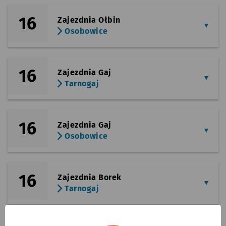
16
Zajezdnia Ołbin
Osobowice
16
Zajezdnia Gaj
Tarnogaj
16
Zajezdnia Gaj
Osobowice
16
Zajezdnia Borek
Tarnogaj