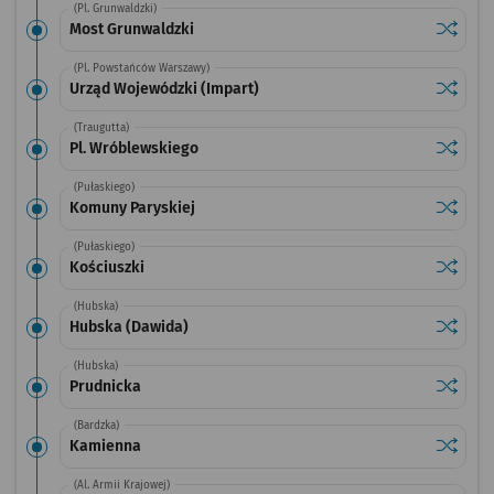
(Pl. Grunwaldzki)
Sprawdź
przysta
Most Grunwaldzki
(Pl. Powstańców Warszawy)
Sprawdź
przysta
Urząd Wojewódzki (Impart)
(Traugutta)
Sprawdź
przysta
Pl. Wróblewskiego
(Pułaskiego)
Sprawdź
przysta
Komuny Paryskiej
(Pułaskiego)
Sprawdź
przysta
Kościuszki
(Hubska)
Sprawdź
przysta
Hubska (Dawida)
(Hubska)
Sprawdź
przysta
Prudnicka
(Bardzka)
Sprawdź
przysta
Kamienna
(Al. Armii Krajowej)