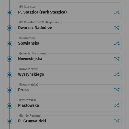
(Pl. Staszica)
Sprawdź
przystan
Pl. Staszica (Park Staszica)
(Pl. Powstańców Wielkopolskich)
Sprawdź
przysta
Dworzec Nadodrze
(Słowiańska)
Sprawdź
przysta
Słowiańska
(Jedności Narodowej)
Sprawdź
przysta
Nowowiejska
(Nowowiejska)
Sprawdź
przysta
Wyszyńskiego
(Nowowiejska)
Sprawdź
przysta
Prusa
(Piastowska)
Sprawdź
przysta
Piastowska
(Rondo Reagana)
Sprawdź
przystan
Pl. Grunwaldzki