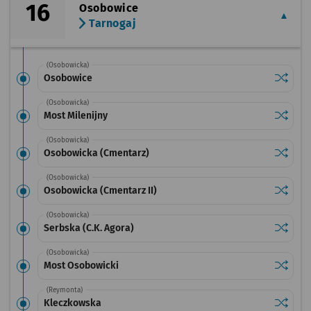
16
Osobowice
Tarnogaj
(Osobowicka)
Sprawdź
przysta
Osobowice
(Osobowicka)
Sprawdź
przysta
Most Milenijny
(Osobowicka)
Sprawdź
przysta
Osobowicka (Cmentarz)
(Osobowicka)
Sprawdź
przysta
Osobowicka (Cmentarz II)
(Osobowicka)
Sprawdź
przystan
Serbska (C.K. Agora)
(Osobowicka)
Sprawdź
przysta
Most Osobowicki
(Reymonta)
Sprawdź
przysta
Kleczkowska