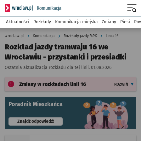
Serwis informacyjny wroclaw.pl podserwis: Komunikacja
Menu
Aktualności
Rozkłady
Komunikacja miejska
Zmiany
Piesi
Row
wroclaw.pl
Komunikacja
Rozkłady jazdy MPK
Linia 16
Rozkład jazdy tramwaju 16 we
Wrocławiu - przystanki i przesiadki
Ostatnia aktualizacja rozkładu dla tej linii:
01.08.2026
Zmiany w rozkładach
linii 16
ROZWIŃ
Poradnik Mieszkańca
- otworzy się w nowej karcie
Znajdź odpowiedź!