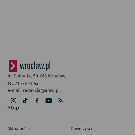
pl. Solny 14,
50-062
Wrocław
tel. 71 776 71 42
e-mail:
redakcja@araw.pl
Aktualności
Rowerzyści