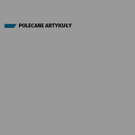
POLECANE ARTYKUŁY