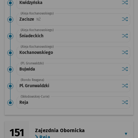
Sprawdź
przysta
Kwidzyńska
(Aleja Kochanowskiego)
Sprawdź
przysta
Zacisze
Przystanek na życzenie
NŻ
(Aleja Kochanowskiego)
Sprawdź
przysta
Śniadeckich
(Aleja Kochanowskiego)
Sprawdź
przysta
Kochanowskiego
(Pl. Grunwaldzki)
Sprawdź
przysta
Bujwida
(Rondo Reagana)
Sprawdź
przystan
Pl. Grunwaldzki
(Skłodowskiej-Curie)
Sprawdź
przysta
Reja
151
Zajezdnia Obornicka
Reja