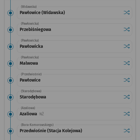
(Widawska)
Sprawdź
przysta
Pawłowice (Widawska)
(Pawłowicka)
Sprawdź
przysta
Przebiśniegowa
(Pawłowicka)
Sprawdź
przysta
Pawłowicka
(Pawłowicka)
Sprawdź
przysta
Malwowa
(Przedwiośnie)
Sprawdź
przysta
Pawłowice
(Starodębowa)
Sprawdź
przysta
Starodębowa
(Azaliowa)
Sprawdź
przysta
Azaliowa
Przystanek na życzenie
NŻ
(Bora-Komorowskiego)
Sprawdź
przysta
Przedwiośnie (Stacja Kolejowa)