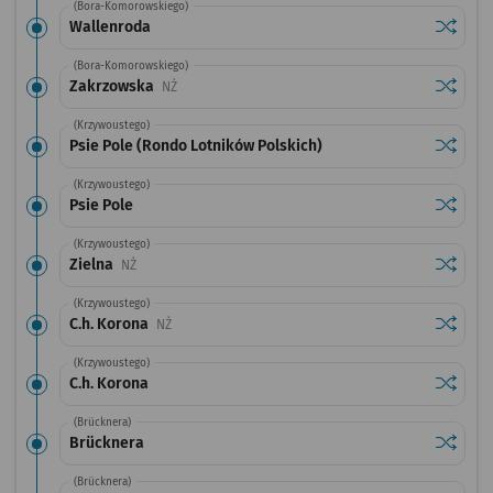
(Bora-Komorowskiego)
Sprawdź
przysta
Wallenroda
(Bora-Komorowskiego)
Sprawdź
przysta
Zakrzowska
Przystanek na życzenie
NŻ
(Krzywoustego)
Sprawdź
przystan
Psie Pole (Rondo Lotników Polskich)
(Krzywoustego)
Sprawdź
przystan
Psie Pole
(Krzywoustego)
Sprawdź
przysta
Zielna
Przystanek na życzenie
NŻ
(Krzywoustego)
Sprawdź
przysta
C.h. Korona
Przystanek na życzenie
NŻ
(Krzywoustego)
Sprawdź
przysta
C.h. Korona
(Brücknera)
Sprawdź
przysta
Brücknera
(Brücknera)