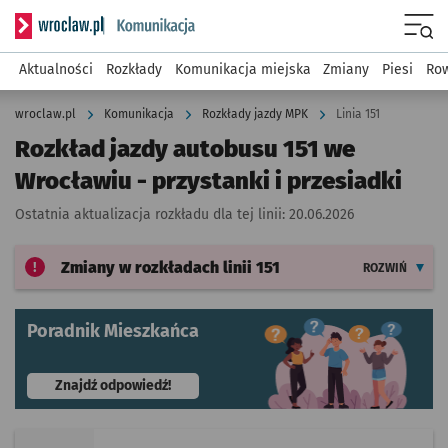
Serwis informacyjny wroclaw.pl podserwis: Komunikacja
Menu
Aktualności
Rozkłady
Komunikacja miejska
Zmiany
Piesi
Row
wroclaw.pl
Komunikacja
Rozkłady jazdy MPK
Linia 151
Rozkład jazdy autobusu 151 we
Wrocławiu - przystanki i przesiadki
Ostatnia aktualizacja rozkładu dla tej linii:
20.06.2026
Zmiany w rozkładach
linii 151
ROZWIŃ
Poradnik Mieszkańca
- otworzy się w nowej karcie
Znajdź odpowiedź!