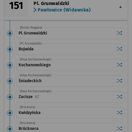
151
Pl. Grunwaldzki
Pawłowice (Widawska)
(Rondo Reagana)
Sprawdź
przystan
Pl. Grunwaldzki
(Pl. Grunwaldzki)
Sprawdź
przysta
Bujwida
(Aleja Kochanowskiego)
Sprawdź
przysta
Kochanowskiego
(Aleja Kochanowskiego)
Sprawdź
przysta
Śniadeckich
(Aleja Kochanowskiego)
Sprawdź
przysta
Zacisze
Przystanek na życzenie
NŻ
(Brücknera)
Sprawdź
przysta
Kwidzyńska
(Brücknera)
Sprawdź
przysta
Brücknera