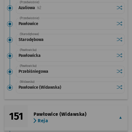
(Przedwiośnie)
Sprawdź
przysta
Azaliowa
Przystanek na życzenie
NŻ
(Przedwiośnie)
Sprawdź
przysta
Pawłowice
(Starodębowa)
Sprawdź
przysta
Starodębowa
(Pawłowicka)
Sprawdź
przysta
Pawłowicka
(Pawłowicka)
Sprawdź
przysta
Przebiśniegowa
(Widawska)
Sprawdź
przysta
Pawłowice (Widawska)
151
Pawłowice (Widawska)
Reja