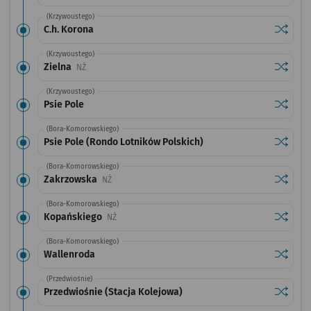
(Krzywoustego)
Sprawdź
przysta
C.h. Korona
(Krzywoustego)
Sprawdź
przysta
Zielna
Przystanek na życzenie
NŻ
(Krzywoustego)
Sprawdź
przystan
Psie Pole
(Bora-Komorowskiego)
Sprawdź
przystan
Psie Pole (Rondo Lotników Polskich)
(Bora-Komorowskiego)
Sprawdź
przysta
Zakrzowska
Przystanek na życzenie
NŻ
(Bora-Komorowskiego)
Sprawdź
przysta
Kopańskiego
Przystanek na życzenie
NŻ
(Bora-Komorowskiego)
Sprawdź
przysta
Wallenroda
(Przedwiośnie)
Sprawdź
przysta
Przedwiośnie (Stacja Kolejowa)