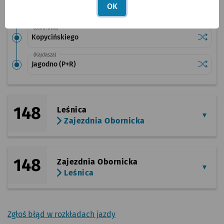
(Buforowa)
OK
Sprawdź
przysta
Lutosławskiego
(Buforowa)
Sprawdź
przysta
Kopycińskiego
(Kajdasza)
Sprawdź
przysta
Jagodno (P+R)
148
Leśnica
Zajezdnia Obornicka
148
Zajezdnia Obornicka
Leśnica
Zgłoś błąd w rozkładach jazdy