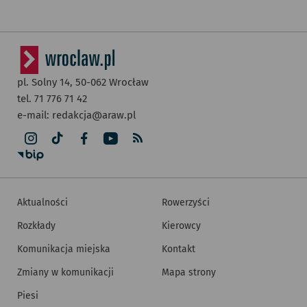
pl. Solny 14,
50-062
Wrocław
tel. 71 776 71 42
e-mail:
redakcja@araw.pl
Aktualności
Rowerzyści
Rozkłady
Kierowcy
Komunikacja miejska
Kontakt
Zmiany w komunikacji
Mapa strony
Piesi