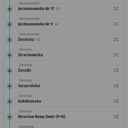
(Jerzmanowska)
Sprawdź
przysta
Jerzmanowska Nr 17
Przystanek na życzenie
NŻ
(Jerzmanowska)
Sprawdź
przysta
Jerzmanowska Nr 9
Przystanek na życzenie
NŻ
(Jerzmanowska)
Sprawdź
przysta
Żernicka
Przystanek na życzenie
NŻ
(Żernicka)
Sprawdź
przysta
Strachowicka
(Żernicka)
Sprawdź
przysta
Żerniki
(Żernicka)
Sprawdź
przysta
Szczecińska
(Żernicka)
Sprawdź
przysta
Kołobrzeska
(Żernicka)
Sprawdź
przysta
Wrocław Nowy Dwór (P+R)
(Rogowska)