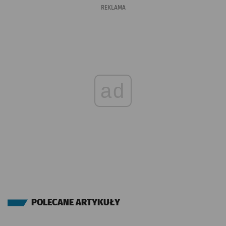
REKLAMA
ad
POLECANE ARTYKUŁY