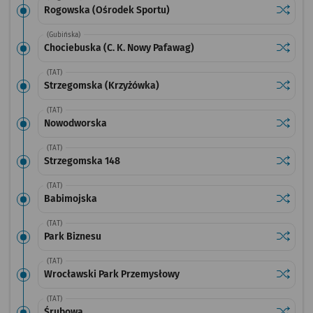
Sprawdź
przysta
Rogowska (Ośrodek Sportu)
(Gubińska)
Sprawdź
przysta
Chociebuska (C. K. Nowy Pafawag)
(TAT)
Sprawdź
przysta
Strzegomska (Krzyżówka)
(TAT)
Sprawdź
przysta
Nowodworska
(TAT)
Sprawdź
przysta
Strzegomska 148
(TAT)
Sprawdź
przysta
Babimojska
(TAT)
Sprawdź
przysta
Park Biznesu
(TAT)
Sprawdź
przysta
Wrocławski Park Przemysłowy
(TAT)
Sprawdź
przysta
Śrubowa