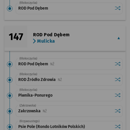
(Kłokoczycka)
Sprawdź
przysta
ROD Pod Dębem
147
ROD Pod Dębem
Mulicka
(Kłokoczycka)
Sprawdź
przysta
ROD Pod Dębem
Przystanek na życzenie
NŻ
(Kłokoczycka)
Sprawdź
przysta
ROD Źródło Zdrowia
Przystanek na życzenie
NŻ
(Kłokoczycka)
Sprawdź
przysta
Piwnika-Ponurego
(Zakrzowska)
Sprawdź
przysta
Zakrzowska
Przystanek na życzenie
NŻ
(Krzywoustego)
Sprawdź
przystan
Psie Pole (Rondo Lotników Polskich)