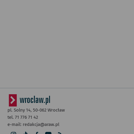
pl. Solny 14,
50-062
Wrocław
tel. 71 776 71 42
e-mail:
redakcja@araw.pl