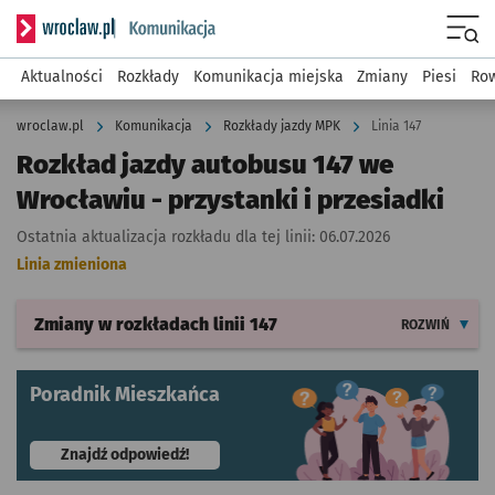
Serwis informacyjny wroclaw.pl podserwis: Komunikacja
Menu
Aktualności
Rozkłady
Komunikacja miejska
Zmiany
Piesi
Row
wroclaw.pl
Komunikacja
Rozkłady jazdy MPK
Linia 147
Rozkład jazdy autobusu 147 we
Wrocławiu - przystanki i przesiadki
Ostatnia aktualizacja rozkładu dla tej linii:
06.07.2026
Linia zmieniona
Zmiany w rozkładach
linii 147
ROZWIŃ
Poradnik Mieszkańca
- otworzy się w nowej karcie
Znajdź odpowiedź!