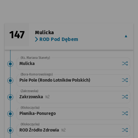
147
Mulicka
ROD Pod Dębem
(Ks. Mariana Stanety)
Sprawdź
przysta
Mulicka
(Bora-Komorowskiego)
Sprawdź
przystan
Psie Pole (Rondo Lotników Polskich)
(Zakrzowska)
Sprawdź
przysta
Zakrzowska
Przystanek na życzenie
NŻ
(Kłokoczycka)
Sprawdź
przysta
Piwnika-Ponurego
(Kłokoczycka)
Sprawdź
przysta
ROD Źródło Zdrowia
Przystanek na życzenie
NŻ