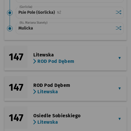
(Gorlicka)
Sprawdź
przystan
Psie Pole (Gorlicka)
Przystanek na życzenie
NŻ
(Ks. Mariana Stanety)
Sprawdź
przysta
Mulicka
147
Litewska
ROD Pod Dębem
147
ROD Pod Dębem
Litewska
147
Osiedle Sobieskiego
Litewska