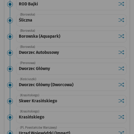
Sprawdź
przysta
ROD Bajki
(Borowska)
Sprawdź
przystan
Śliczna
(Borowska)
Sprawdź
przysta
Borowska (Aquapark)
(Borowska)
Sprawdź
przysta
Dworzec Autobusowy
(Peronowa)
Sprawdź
przysta
Dworzec Główny
(Kościuszki)
Sprawdź
przysta
Dworzec Główny (Dworcowa)
(Krasińskiego)
Sprawdź
przysta
Skwer Krasińskiego
(Krasińskiego)
Sprawdź
przysta
Krasińskiego
(Pl. Powstańców Warszawy)
Sprawdź
przysta
Urząd Wojewódzki (Impart)