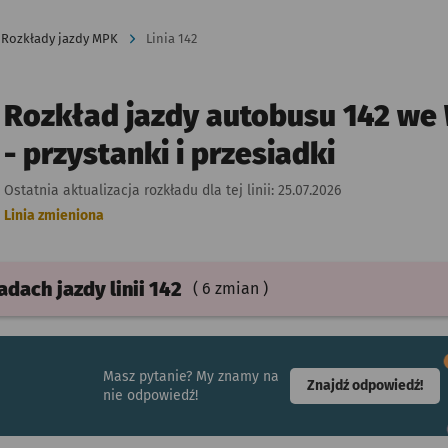
Rozkłady jazdy MPK
Linia 142
Rozkład jazdy autobusu 142 we
- przystanki i przesiadki
Ostatnia aktualizacja rozkładu dla tej linii:
25.07.2026
Linia zmieniona
ładach
jazdy
linii 142
( 6 zmian )
Masz pytanie? My znamy na
- ot
Znajdź odpowiedź!
nie odpowiedź!