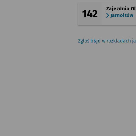
Zajezdnia O
142
Jarnołtów
Zgłoś błąd w rozkładach j