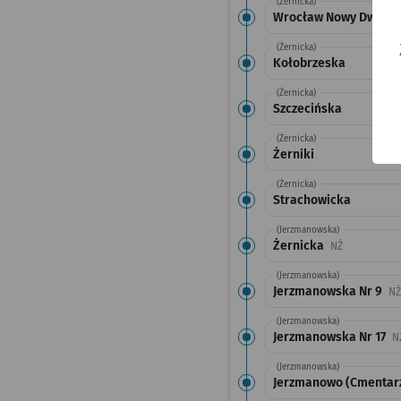
(Żernicka)
Wrocław Nowy Dwór (
(Żernicka)
Kołobrzeska
(Żernicka)
Szczecińska
(Żernicka)
Żerniki
(Żernicka)
Strachowicka
(Jerzmanowska)
Żernicka
Przystanek 
NŻ
(Jerzmanowska)
Jerzmanowska Nr 9
NŻ
(Jerzmanowska)
Jerzmanowska Nr 17
N
(Jerzmanowska)
Jerzmanowo (Cmentarz