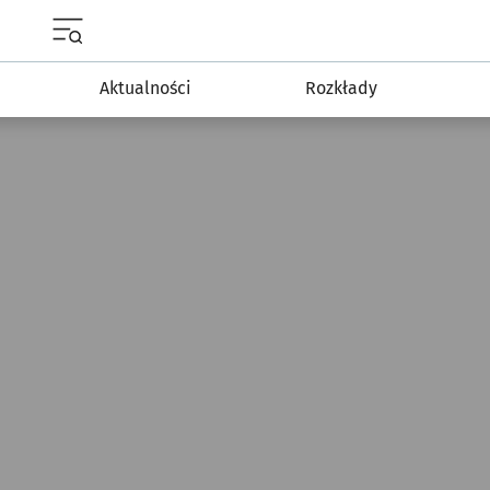
Menu główne portalu wroclaw.pl
Aktualności
Rozkłady