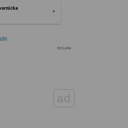
bornicka
azdy
REKLAMA
ad