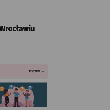
 Wrocławiu
ROZWIŃ
INFORMACJE O ZMIANACH W ROZKŁADACH JAZDY LINI
worzy się w nowej karcie