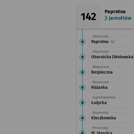
Paprotna
142
Jarnołtów
(Obornicka)
Paprotna
Przystanek 
NŻ
(Obornicka)
Obornicka (Wołowska
(Bezpieczna)
Bezpieczna
(Bezpieczna)
Różanka
(Jugosłowiańska)
Łużycka
(Reymonta)
Kleczkowska
(Pomorska)
Pl. Staszica