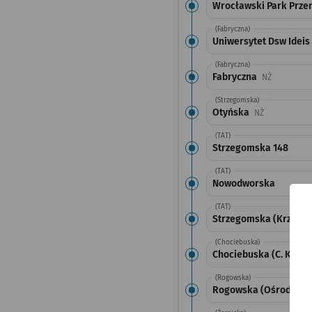
Wrocławski Park Prz
(Fabryczna)
Uniwersytet Dsw Ideis
(Fabryczna)
Fabryczna
Przystanek
NŻ
(Strzegomska)
Otyńska
Przystanek n
NŻ
(TAT)
Strzegomska 148
(TAT)
Nowodworska
(TAT)
Strzegomska (Krzyżów
(Chociebuska)
Chociebuska (C. K. No
(Rogowska)
Rogowska (Ośrodek S