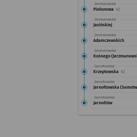
(Jerzmanowska)
Piołunowa
Przystane
NŻ
(Jerzmanowska)
Jasińskiej
(Jerzmanowska)
Adamczewskich
(Jerzmanowska)
Kośnego (Jerzmanows
(Jarnołtowska)
Krzeptowska
Przysta
NŻ
(Jarnołtowska)
Jarnołtowska (Samotw
(Jarnołtowska)
Jarnołtów