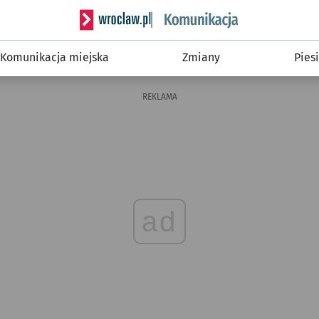
Serwis informacyjny wroclaw.pl podserwis: Ko
Komunikacja miejska
Zmiany
Piesi
REKLAMA
ad