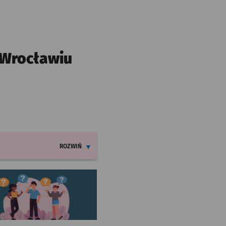
 Wrocławiu
ROZWIŃ
INFORMACJE O ZMIANACH W ROZKŁADACH JAZDY LINI
worzy się w nowej karcie