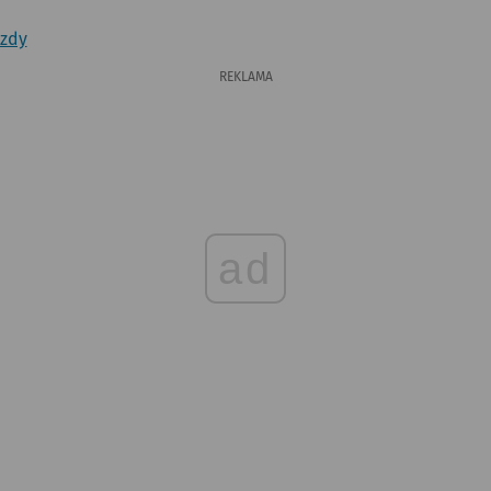
azdy
REKLAMA
ad