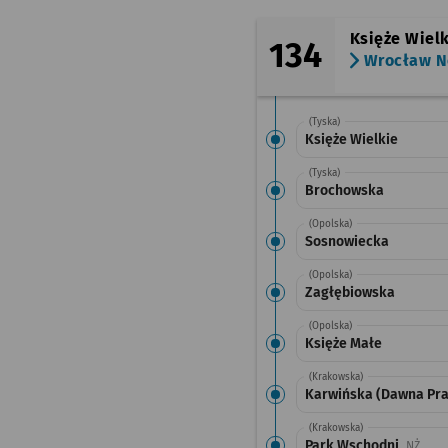
Księże Wiel
134
Wrocław N
(Tyska)
Księże Wielkie
(Tyska)
Brochowska
(Opolska)
Sosnowiecka
(Opolska)
Zagłębiowska
(Opolska)
Księże Małe
(Krakowska)
Karwińska (Dawna Pra
(Krakowska)
Park Wschodni
Przys
NŻ