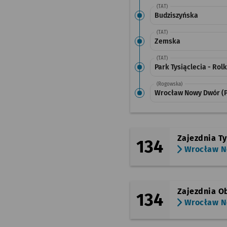
(TAT)
Budziszyńska
(TAT)
Zemska
(TAT)
Park Tysiąclecia - Ro
(Rogowska)
Wrocław Nowy Dwór (
Zajezdnia T
134
Wrocław N
Zajezdnia O
134
Wrocław N