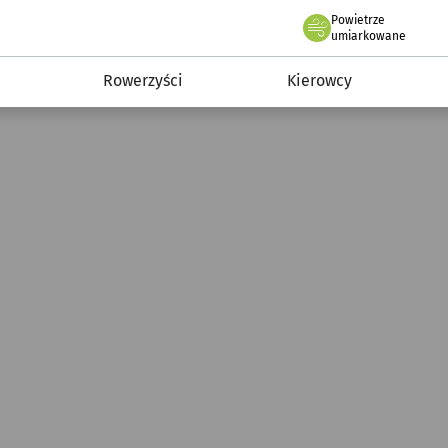
Powietrze
we Wrocławiu
munikacja
umiarkowane
Rowerzyści
Kierowcy