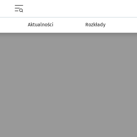
Menu główne portalu wroclaw.pl
Aktualności
Rozkłady