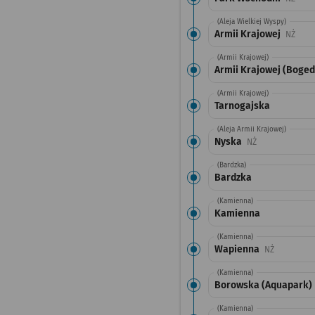
(Aleja Wielkiej Wyspy)
Armii Krajowej
Przys
NŻ
(Armii Krajowej)
Armii Krajowej (Boge
(Armii Krajowej)
Tarnogajska
(Aleja Armii Krajowej)
Nyska
Przystanek na 
NŻ
(Bardzka)
Bardzka
(Kamienna)
Kamienna
(Kamienna)
Wapienna
Przystanek
NŻ
(Kamienna)
Borowska (Aquapark)
(Kamienna)