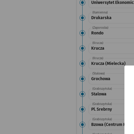
Uniwersytet Ekonomic
(Kamienna)
Drukarska
(Zaporoska)
Rondo
(Krucza)
Krucza
(Krucza)
Krucza (Mielecka)
(Stalowa)
Grochowa
(Grabiszyńska)
Stalowa
(Grabiszyńska)
Pl. Srebrny
(Grabiszyńska)
Bzowa (Centrum Histor