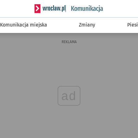
Serwis informacyjny wroclaw.pl podserwis: Ko
Komunikacja miejska
Zmiany
Piesi
REKLAMA
ad