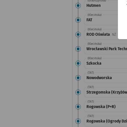
(Grabiszyńska)
Hutmen
(Klecińska)
FAT
(Klecińska)
ROD Oświata
Przysta
NŻ
(Klecińska)
Wrocławski Park Tech
(Klecińska)
Szkocka
(TAT)
Nowodworska
(TAT)
Strzegomska (Krzyżów
(TAT)
Rogowska (P+R)
(TAT)
Rogowska (Ogrody Dz