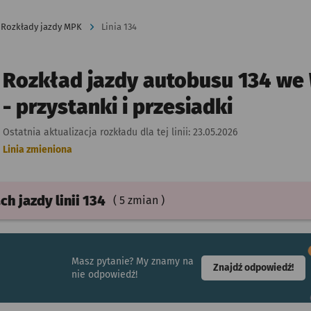
Rozkłady jazdy MPK
Linia 134
Rozkład jazdy autobusu 134 we
- przystanki i przesiadki
Ostatnia aktualizacja rozkładu dla tej linii:
23.05.2026
Linia zmieniona
ach
jazdy
linii 134
( 5 zmian )
Masz pytanie? My znamy na
- ot
Znajdź odpowiedź!
nie odpowiedź!