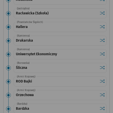
(Jastrzębia)
Sprawdź
przysta
Racławicka (Szkoła)
(Powstańców Śląskich)
Sprawdź
przysta
Hallera
(Kamienna)
Sprawdź
przysta
Drukarska
(Kamienna)
Sprawdź
przysta
Uniwersytet Ekonomiczny
(Borowska)
Sprawdź
przystan
Śliczna
(Armii Krajowej)
Sprawdź
przysta
ROD Bajki
(Armii Krajowej)
Sprawdź
przysta
Orzechowa
(Bardzka)
Sprawdź
przysta
Bardzka