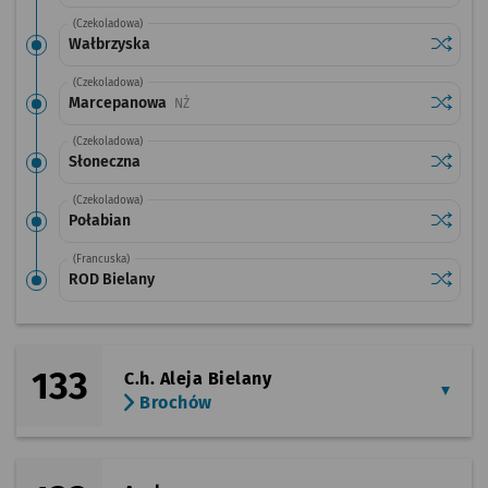
(Czekoladowa)
Sprawdź
przysta
Wałbrzyska
(Czekoladowa)
Sprawdź
przysta
Marcepanowa
Przystanek na życzenie
NŻ
(Czekoladowa)
Sprawdź
przysta
Słoneczna
(Czekoladowa)
Sprawdź
przysta
Połabian
(Francuska)
Sprawdź
przysta
ROD Bielany
133
C.h. Aleja Bielany
Brochów