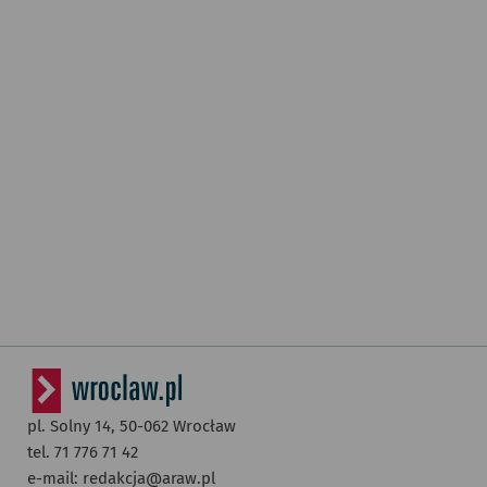
pl. Solny 14,
50-062
Wrocław
tel. 71 776 71 42
e-mail:
redakcja@araw.pl