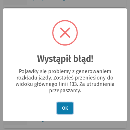
133
Zajezdnia Tyska
ROD Bielany
133
Zajezdnia Tyska
Wystąpił błąd!
Brochów
Pojawiły się problemy z generowaniem
rozkładu jazdy. Zostałeś przeniesiony do
133
Jagodno (P+R)
widoku głównego linii 133. Za utrudnienia
Brochów
przepaszamy.
OK
133
Brochów
Jagodno (P+R)