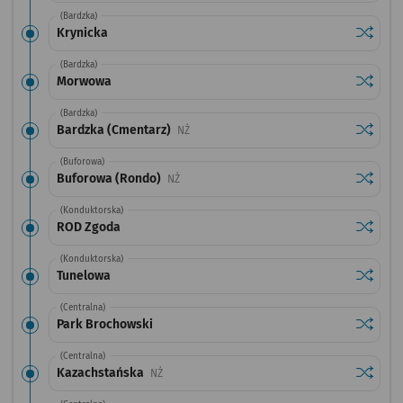
(Bardzka)
Sprawdź
przysta
Krynicka
(Bardzka)
Sprawdź
przysta
Morwowa
(Bardzka)
Sprawdź
przysta
Bardzka (Cmentarz)
Przystanek na życzenie
NŻ
(Buforowa)
Sprawdź
przysta
Buforowa (Rondo)
Przystanek na życzenie
NŻ
(Konduktorska)
Sprawdź
przysta
ROD Zgoda
(Konduktorska)
Sprawdź
przysta
Tunelowa
(Centralna)
Sprawdź
przysta
Park Brochowski
(Centralna)
Sprawdź
przysta
Kazachstańska
Przystanek na życzenie
NŻ