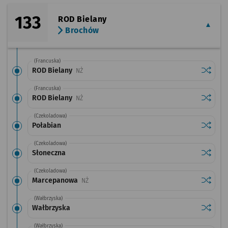
133
ROD Bielany
Brochów
(Francuska)
Sprawdź
przysta
ROD Bielany
Przystanek na życzenie
NŻ
(Francuska)
Sprawdź
przysta
ROD Bielany
Przystanek na życzenie
NŻ
(Czekoladowa)
Sprawdź
przysta
Połabian
(Czekoladowa)
Sprawdź
przysta
Słoneczna
(Czekoladowa)
Sprawdź
przysta
Marcepanowa
Przystanek na życzenie
NŻ
(Wałbrzyska)
Sprawdź
przysta
Wałbrzyska
(Wałbrzyska)