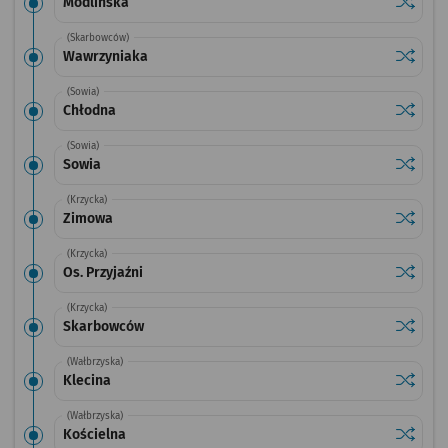
Sprawdź
przysta
Modlińska
(Skarbowców)
Sprawdź
przysta
Wawrzyniaka
(Sowia)
Sprawdź
przysta
Chłodna
(Sowia)
Sprawdź
przysta
Sowia
(Krzycka)
Sprawdź
przysta
Zimowa
(Krzycka)
Sprawdź
przystan
Os. Przyjaźni
(Krzycka)
Sprawdź
przysta
Skarbowców
(Wałbrzyska)
Sprawdź
przysta
Klecina
(Wałbrzyska)
Sprawdź
przysta
Kościelna