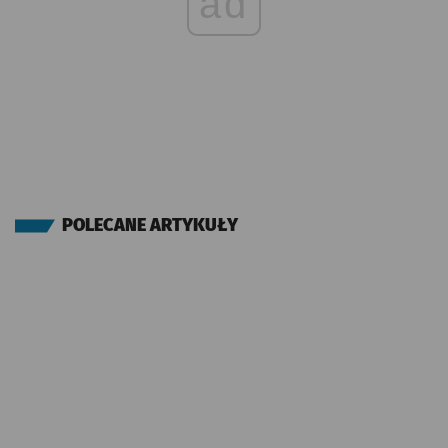
ad
POLECANE ARTYKUŁY