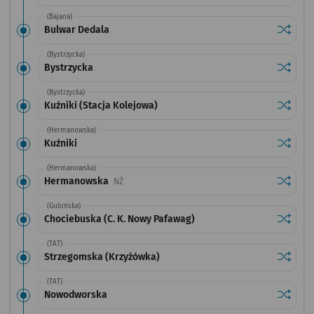
(Bajana)
Sprawdź
przysta
Bulwar Dedala
(Bystrzycka)
Sprawdź
przysta
Bystrzycka
(Bystrzycka)
Sprawdź
przystan
Kuźniki (Stacja Kolejowa)
(Hermanowska)
Sprawdź
przysta
Kuźniki
(Hermanowska)
Sprawdź
przysta
Hermanowska
Przystanek na życzenie
NŻ
(Gubińska)
Sprawdź
przysta
Chociebuska (C. K. Nowy Pafawag)
(TAT)
Sprawdź
przysta
Strzegomska (Krzyżówka)
(TAT)
Sprawdź
przysta
Nowodworska