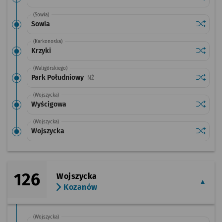
(Sowia)
Sprawdź
przysta
Sowia
(Karkonoska)
Sprawdź
przysta
Krzyki
(Waligórskiego)
Sprawdź
przysta
Park Południowy
Przystanek na życzenie
NŻ
(Wojszycka)
Sprawdź
przysta
Wyścigowa
(Wojszycka)
Sprawdź
przysta
Wojszycka
126
Wojszycka
Kozanów
(Wojszycka)