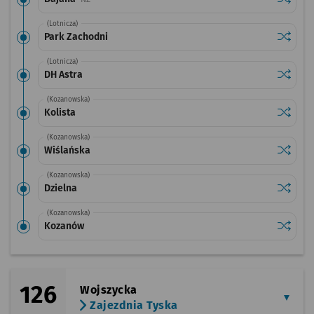
(Lotnicza)
Sprawdź
przysta
Park Zachodni
(Lotnicza)
Sprawdź
przysta
DH Astra
(Kozanowska)
Sprawdź
przystan
Kolista
(Kozanowska)
Sprawdź
przysta
Wiślańska
(Kozanowska)
Sprawdź
przysta
Dzielna
(Kozanowska)
Sprawdź
przysta
Kozanów
126
Wojszycka
Zajezdnia Tyska