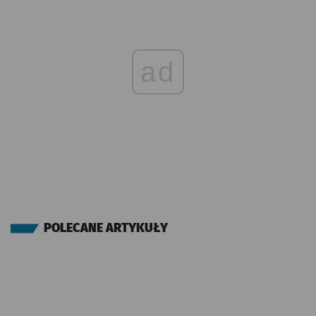
ad
POLECANE ARTYKUŁY