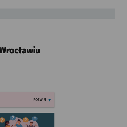
 Wrocławiu
ROZWIŃ
INFORMACJE O ZMIANACH W ROZKŁADACH JAZDY LINII
worzy się w nowej karcie