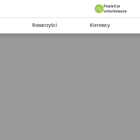
Powietrze
we Wrocławiu
munikacja
umiarkowane
Rowerzyści
Kierowcy