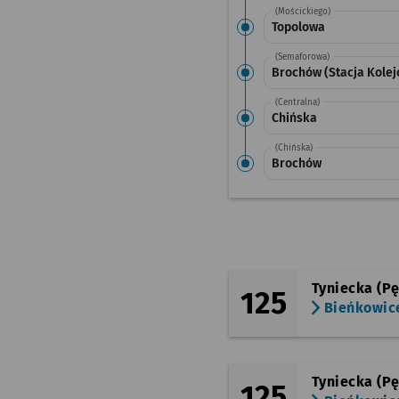
(Mościckiego)
Topolowa
(Semaforowa)
Brochów (Stacja Kole
(Centralna)
Chińska
(Chińska)
Brochów
Tyniecka (Pę
125
Bieńkowic
Tyniecka (Pę
125