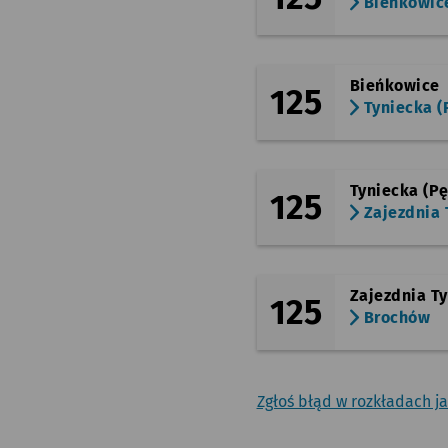
Bieńkowic
Bieńkowice
125
Tyniecka (
Tyniecka (Pę
125
Zajezdnia 
Zajezdnia T
125
Brochów
Zgłoś błąd w rozkładach j