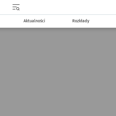
Menu główne portalu wroclaw.pl
Aktualności
Rozkłady