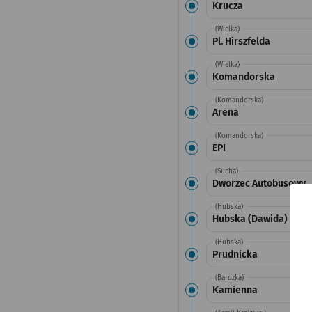
Krucza
(Wielka)
Pl. Hirszfelda
(Wielka)
Komandorska
(Komandorska)
Arena
(Komandorska)
EPI
(Sucha)
Dworzec Autobusowy
(Hubska)
Hubska (Dawida)
(Hubska)
Prudnicka
(Bardzka)
Kamienna