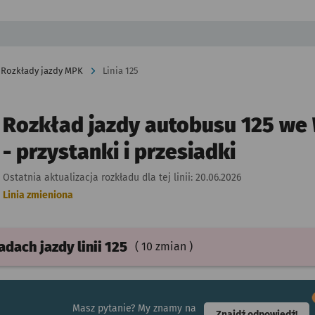
Rozkłady jazdy MPK
Linia 125
Rozkład jazdy autobusu 125 we
- przystanki i przesiadki
Ostatnia aktualizacja rozkładu dla tej linii:
20.06.2026
Linia zmieniona
ładach
jazdy
linii 125
( 10 zmian )
Masz pytanie? My znamy na
- ot
Znajdź odpowiedź!