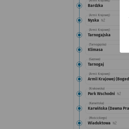
(Armii Krajowej)
Bardzka
(Armii Krajowej)
Nyska
Przystanek na 
NŻ
(Armii Krajowej)
Tarnogajska
(Tarnogajska)
Klimasa
(Gazowa)
Tarnogaj
(Armii Krajowej)
Armii Krajowej (Boge
(Krakowska)
Park Wschodni
Przys
NŻ
(Karwińska)
Karwińska (Dawna Pra
(Mościckiego)
Wiaduktowa
Przysta
NŻ