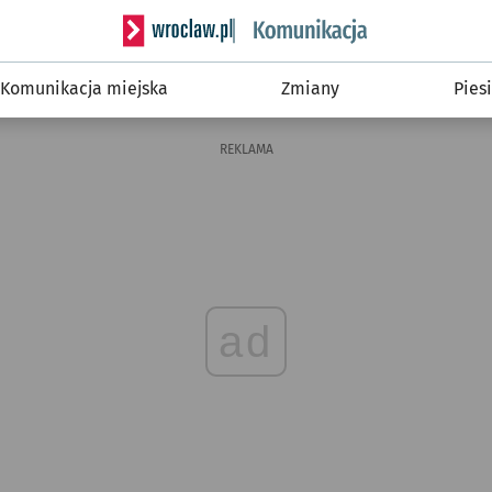
Serwis informacyjny wroclaw.pl podserwis: Ko
Komunikacja miejska
Zmiany
Piesi
REKLAMA
ad