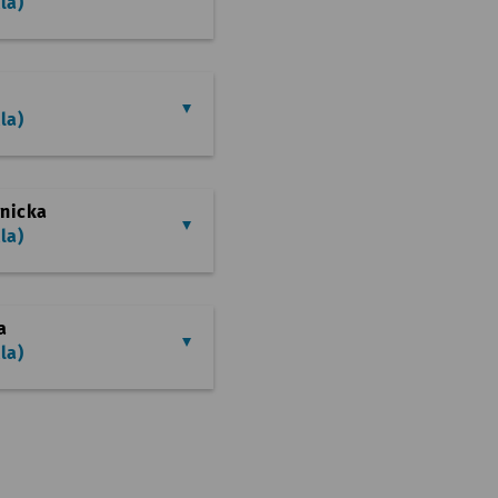
la)
la)
rnicka
la)
a
la)