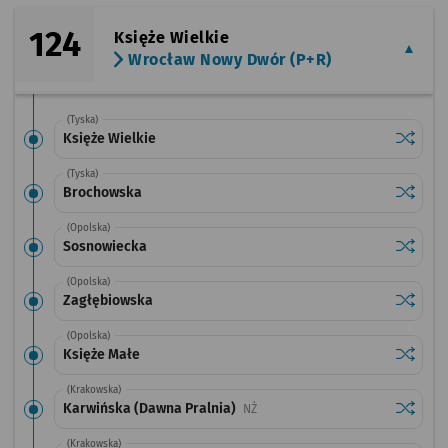
124
Księże Wielkie
Wrocław Nowy Dwór (P+R)
(Tyska)
Sprawdź
przysta
Księże Wielkie
(Tyska)
Sprawdź
przysta
Brochowska
(Opolska)
Sprawdź
przysta
Sosnowiecka
(Opolska)
Sprawdź
przysta
Zagłębiowska
(Opolska)
Sprawdź
przysta
Księże Małe
(Krakowska)
Sprawdź
przysta
Karwińska (Dawna Pralnia)
Przystanek na życzenie
NŻ
(Krakowska)