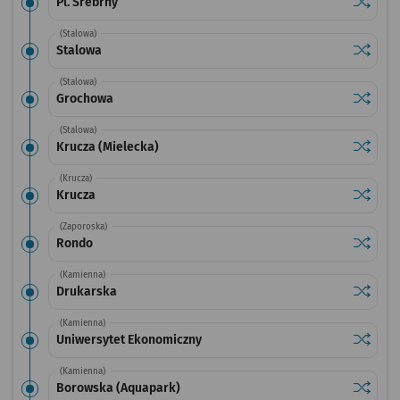
Sprawdź
przystan
Pl. Srebrny
(Stalowa)
Sprawdź
przysta
Stalowa
(Stalowa)
Sprawdź
przysta
Grochowa
(Stalowa)
Sprawdź
przysta
Krucza (Mielecka)
(Krucza)
Sprawdź
przysta
Krucza
(Zaporoska)
Sprawdź
przysta
Rondo
(Kamienna)
Sprawdź
przysta
Drukarska
(Kamienna)
Sprawdź
przysta
Uniwersytet Ekonomiczny
(Kamienna)
Sprawdź
przysta
Borowska (Aquapark)