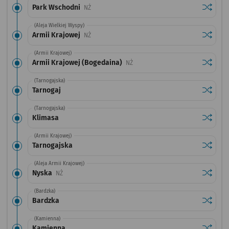
Sprawdź
przysta
Park Wschodni
Przystanek na życzenie
NŻ
(Aleja Wielkiej Wyspy)
Sprawdź
przysta
Armii Krajowej
Przystanek na życzenie
NŻ
(Armii Krajowej)
Sprawdź
przysta
Armii Krajowej (Bogedaina)
Przystanek na życzenie
NŻ
(Tarnogajska)
Sprawdź
przysta
Tarnogaj
(Tarnogajska)
Sprawdź
przysta
Klimasa
(Armii Krajowej)
Sprawdź
przysta
Tarnogajska
(Aleja Armii Krajowej)
Sprawdź
przysta
Nyska
Przystanek na życzenie
NŻ
(Bardzka)
Sprawdź
przysta
Bardzka
(Kamienna)
Sprawdź
przysta
Kamienna