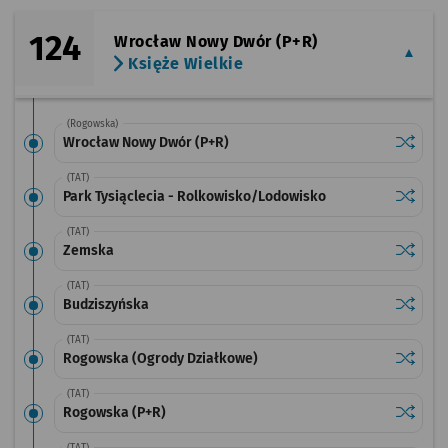
124
Wrocław Nowy Dwór (P+R)
Księże Wielkie
(Rogowska)
Sprawdź
przysta
Wrocław Nowy Dwór (P+R)
(TAT)
Sprawdź
przysta
Park Tysiąclecia - Rolkowisko/Lodowisko
(TAT)
Sprawdź
przysta
Zemska
(TAT)
Sprawdź
przysta
Budziszyńska
(TAT)
Sprawdź
przysta
Rogowska (Ogrody Działkowe)
(TAT)
Sprawdź
przysta
Rogowska (P+R)