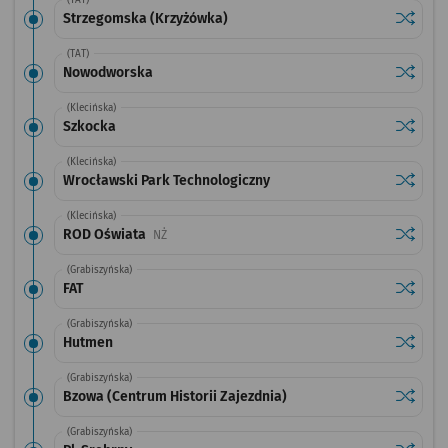
(TAT)
Sprawdź
przysta
Strzegomska (Krzyżówka)
(TAT)
Sprawdź
przysta
Nowodworska
(Klecińska)
Sprawdź
przysta
Szkocka
(Klecińska)
Sprawdź
przysta
Wrocławski Park Technologiczny
(Klecińska)
Sprawdź
przysta
ROD Oświata
Przystanek na życzenie
NŻ
(Grabiszyńska)
Sprawdź
przysta
FAT
(Grabiszyńska)
Sprawdź
przysta
Hutmen
(Grabiszyńska)
Sprawdź
przystan
Bzowa (Centrum Historii Zajezdnia)
(Grabiszyńska)