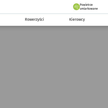
Powietrze
we Wrocławiu
munikacja
umiarkowane
Rowerzyści
Kierowcy