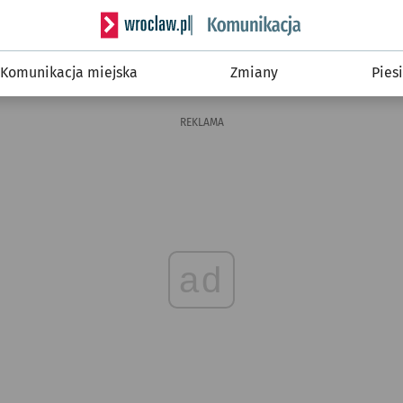
Serwis informacyjny wroclaw.pl podserwis: Ko
Komunikacja miejska
Zmiany
Piesi
REKLAMA
ad