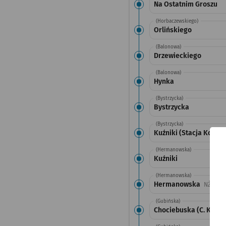
Na Ostatnim Groszu
(Horbaczewskiego)
Orlińskiego
(Balonowa)
Drzewieckiego
(Balonowa)
Hynka
(Bystrzycka)
Bystrzycka
(Bystrzycka)
Kuźniki (Stacja Kolejo
(Hermanowska)
Kuźniki
(Hermanowska)
Hermanowska
Przys
NŻ
(Gubińska)
Chociebuska (C. K. No