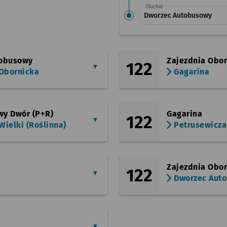
(Sucha)
Dworzec Autobusowy
tobusowy
Zajezdnia Obo
122
 Obornicka
Gagarina
y Dwór (P+R)
Gagarina
122
ielki (Roślinna)
Petrusewicza
Zajezdnia Obo
122
Dworzec Aut