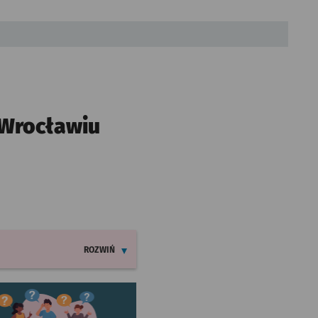
 Wrocławiu
ROZWIŃ
INFORMACJE O ZMIANACH W ROZKŁADACH JAZDY LINII
worzy się w nowej karcie