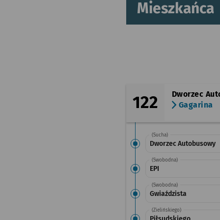
Mieszkańca
Dworzec Au
122
Gagarina
(Sucha)
Dworzec Autobusowy
(Swobodna)
EPI
(Swobodna)
Gwiaździsta
(Zielińskiego)
Piłsudskiego