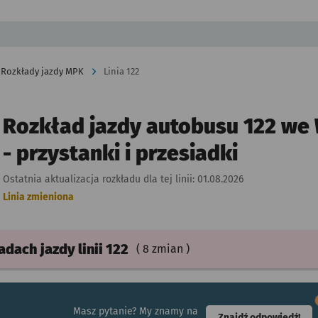
Rozkłady jazdy MPK
Linia 122
Rozkład jazdy autobusu 122 we
- przystanki i przesiadki
Ostatnia aktualizacja rozkładu dla tej linii:
01.08.2026
Linia zmieniona
ładach
jazdy
linii 122
( 8 zmian )
Masz pytanie? My znamy na
- ot
Znajdź odpowiedź!