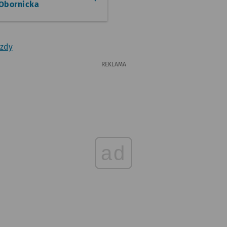
 Obornicka
azdy
REKLAMA
ad