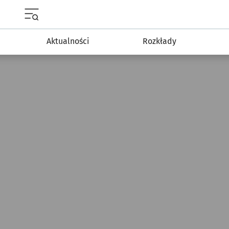
Menu główne portalu wroclaw.pl
Aktualności
Rozkłady