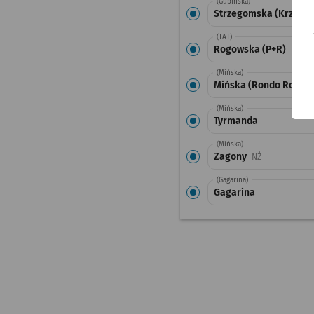
(Gubińska)
Strzegomska (Krzyżów
(TAT)
Rogowska (P+R)
(Mińska)
Mińska (Rondo Rotm. P
(Mińska)
Tyrmanda
(Mińska)
Zagony
Przystanek na
NŻ
(Gagarina)
Gagarina