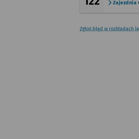
122
Zajezdnia
Zgłoś błąd w rozkładach j