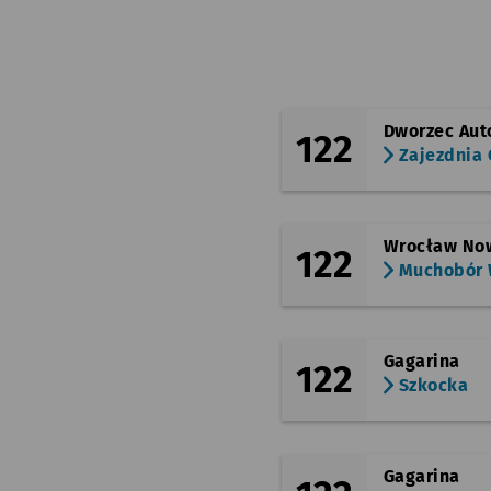
Dworzec Au
122
Zajezdnia
Wrocław Now
122
Muchobór W
Gagarina
122
Szkocka
Gagarina