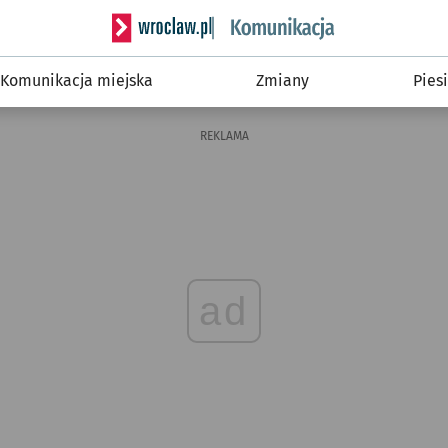
Serwis informacyjny wroclaw.pl podserwis: Ko
Komunikacja miejska
Zmiany
Piesi
REKLAMA
ad