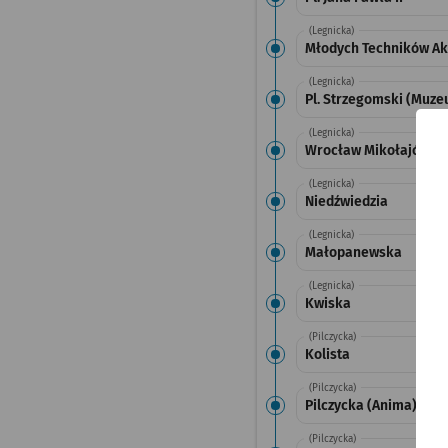
(Legnicka)
Młodych Techników Ak
(Legnicka)
Pl. Strzegomski (Muz
(Legnicka)
Wrocław Mikołajów (Z
(Legnicka)
Niedźwiedzia
(Legnicka)
Małopanewska
(Legnicka)
Kwiska
(Pilczycka)
Kolista
(Pilczycka)
Pilczycka (Anima)
(Pilczycka)