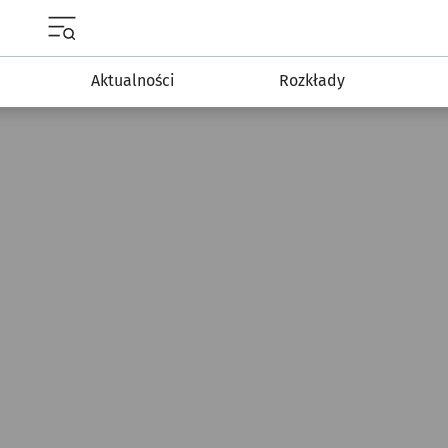
Menu główne portalu wroclaw.pl
Aktualności
Rozkłady