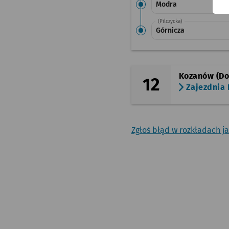
Modra
(Pilczycka)
Górnicza
Kozanów (Do
12
Zajezdnia
Zgłoś błąd w rozkładach j