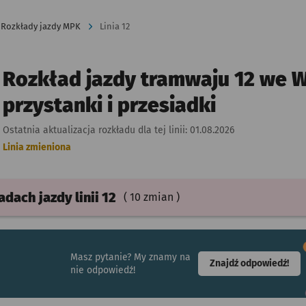
Rozkłady jazdy MPK
Linia 12
Rozkład jazdy tramwaju 12 we W
przystanki i przesiadki
Ostatnia aktualizacja rozkładu dla tej linii:
01.08.2026
Linia zmieniona
ładach
jazdy
linii 12
( 10 zmian )
Masz pytanie? My znamy na
- ot
Znajdź odpowiedź!
nie odpowiedź!