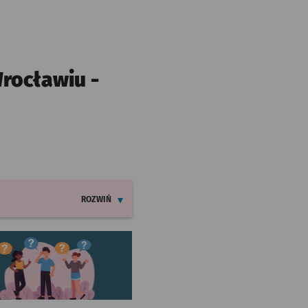
rocławiu -
ROZWIŃ
INFORMACJE O ZMIANACH W ROZKŁADACH JAZDY LINII 12
worzy się w nowej karcie