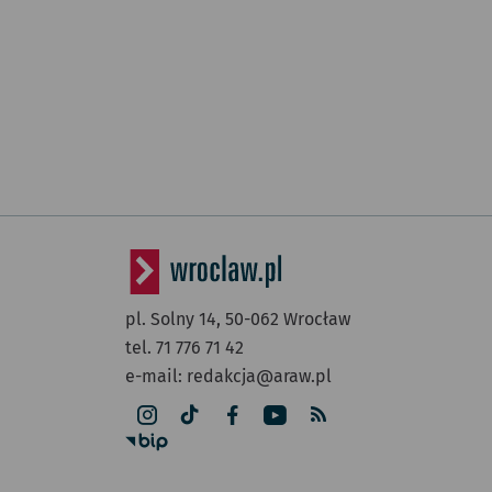
pl. Solny 14,
50-062
Wrocław
tel. 71 776 71 42
e-mail:
redakcja@araw.pl