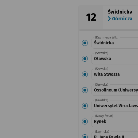
Świdnicka
12
Górnicza
(Kazimierza Wlk.)
Świdnicka
(Szewska)
Oławska
(Szewska)
Wita Stwosza
(Szewska)
Ossolineum (Uniwersy
(Grodzka)
Uniwersytet Wrocławs
(Nowy Świat)
Rynek
(Legnicka)
Pl. Jana Pawła II