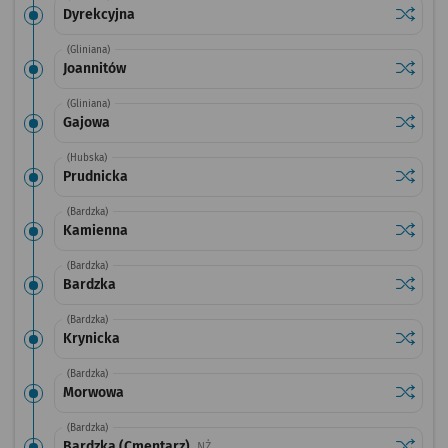
Sprawdź
przysta
Dyrekcyjna
(Gliniana)
Sprawdź
przysta
Joannitów
(Gliniana)
Sprawdź
przysta
Gajowa
(Hubska)
Sprawdź
przysta
Prudnicka
(Bardzka)
Sprawdź
przysta
Kamienna
(Bardzka)
Sprawdź
przysta
Bardzka
(Bardzka)
Sprawdź
przysta
Krynicka
(Bardzka)
Sprawdź
przysta
Morwowa
(Bardzka)
Sprawdź
przysta
Bardzka (Cmentarz)
Przystanek na życzenie
NŻ