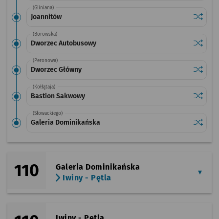
(Gliniana)
Sprawdź
przysta
Joannitów
(Borowska)
Sprawdź
przysta
Dworzec Autobusowy
(Peronowa)
Sprawdź
przysta
Dworzec Główny
(Kołłątaja)
Sprawdź
przysta
Bastion Sakwowy
(Słowackiego)
Sprawdź
przysta
Galeria Dominikańska
110
Galeria Dominikańska
Iwiny - Pętla
Iwiny - Pętla