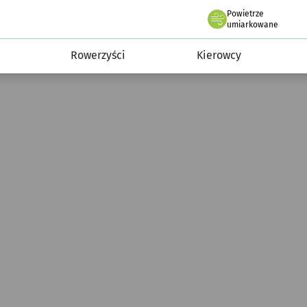
Powietrze
we Wrocławiu
munikacja
umiarkowane
Rowerzyści
Kierowcy