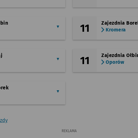
łbin
Zajezdnia Bore
11
Kromera
j
Zajezdnia Ołbi
11
Oporów
orek
azdy
REKLAMA