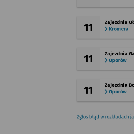
Zajezdnia O
11
Kromera
Zajezdnia Ga
11
Oporów
Zajezdnia B
11
Oporów
Zgłoś błąd w rozkładach j