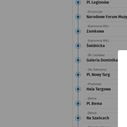
Pl. Legionów
(Krupnicza)
Narodowe Forum Muzy
(Kazimierza Wlk.)
Zamkowa
(Kazimierza Wlk.)
Świdnicka
(Bł. Czesława)
Galeria Dominikańska
(Św. Katarzyny)
Pl. Nowy Targ
(Piaskowa)
Hala Targowa
(Bema)
Pl. Bema
(Bema)
Na Szańcach