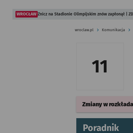
WROCŁAW
Znicz na Stadionie Olimpijskim znów zapłonął | ZD
wroclaw.pl
Komunikacja
11
Zmiany w rozkład
Poradnik