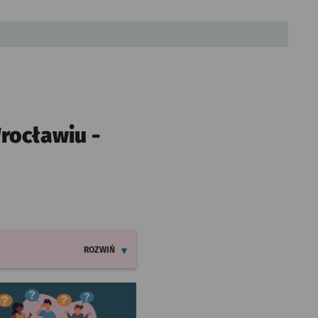
rocławiu -
ROZWIŃ
INFORMACJE O ZMIANACH W ROZKŁADACH JAZDY LINII 11
worzy się w nowej karcie