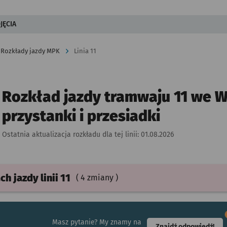
JĘCIA
Rozkłady jazdy MPK
Linia 11
Rozkład jazdy tramwaju 11 we W
przystanki i przesiadki
Ostatnia aktualizacja rozkładu dla tej linii:
01.08.2026
ach
jazdy
linii 11
( 4 zmiany )
Masz pytanie? My znamy na
- ot
Znajdź odpowiedź!