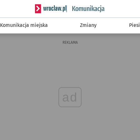
Serwis informacyjny wroclaw.pl podserwis: Ko
Komunikacja miejska
Zmiany
Piesi
REKLAMA
ad