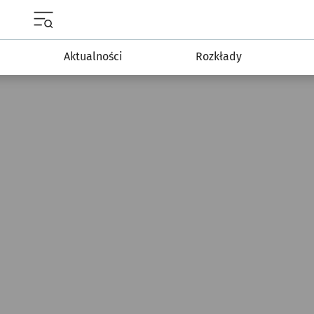
Menu główne portalu wroclaw.pl
Aktualności
Rozkłady