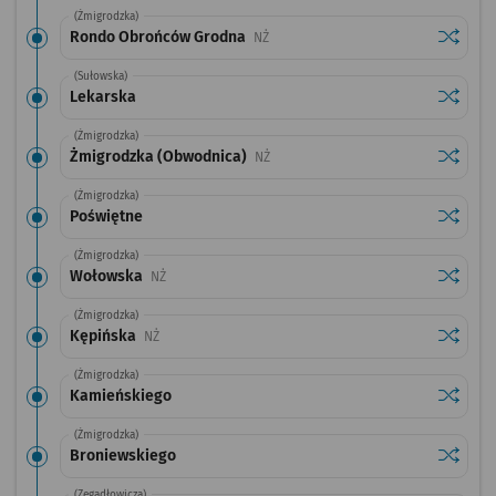
(Żmigrodzka)
Sprawdź
przysta
Rondo Obrońców Grodna
Przystanek na życzenie
NŻ
(Sułowska)
Sprawdź
przysta
Lekarska
(Żmigrodzka)
Sprawdź
przysta
Żmigrodzka (Obwodnica)
Przystanek na życzenie
NŻ
(Żmigrodzka)
Sprawdź
przysta
Poświętne
(Żmigrodzka)
Sprawdź
przysta
Wołowska
Przystanek na życzenie
NŻ
(Żmigrodzka)
Sprawdź
przysta
Kępińska
Przystanek na życzenie
NŻ
(Żmigrodzka)
Sprawdź
przysta
Kamieńskiego
(Żmigrodzka)
Sprawdź
przysta
Broniewskiego
(Zegadłowicza)