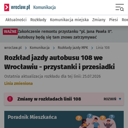
Serwis informacyjny wroclaw.pl podserwis: Komunikacja
Menu
Aktualności
Rozkłady
Komunikacja miejska
Zmiany
Piesi
Row
WAŻNE
Zakończenie remontu przystanku "pl. Jana Pawła II".
Autobusy będą się tam znowu zatrzymywać
wroclaw.pl
Komunikacja
Rozkłady jazdy MPK
Linia 108
Rozkład jazdy autobusu 108 we
Wrocławiu - przystanki i przesiadki
Ostatnia aktualizacja rozkładu dla tej linii:
25.07.2026
Linia zmieniona
Zmiany w rozkładach
linii 108
ROZWIŃ
Poradnik Mieszkańca