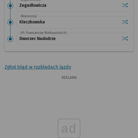
Sprawdź
przysta
Zegadłowicza
(Reymonta)
Sprawdź
przysta
Kleczkowska
(Pl. Powstańców Wielkopolskich)
Sprawdź
przysta
Dworzec Nadodrze
Zgłoś błąd w rozkładach jazdy
REKLAMA
ad