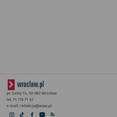
pl. Solny 14,
50-062
Wrocław
tel. 71 776 71 42
e-mail:
redakcja@araw.pl