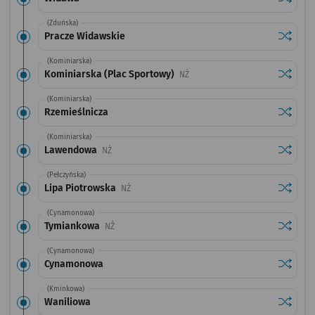
(Zduńska)
Sprawdź
przysta
Pracze Widawskie
(Kominiarska)
Sprawdź
przysta
Kominiarska (Plac Sportowy)
Przystanek na życzenie
NŻ
(Kominiarska)
Sprawdź
przysta
Rzemieślnicza
(Kominiarska)
Sprawdź
przysta
Lawendowa
Przystanek na życzenie
NŻ
(Pełczyńska)
Sprawdź
przysta
Lipa Piotrowska
Przystanek na życzenie
NŻ
(Cynamonowa)
Sprawdź
przysta
Tymiankowa
Przystanek na życzenie
NŻ
(Cynamonowa)
Sprawdź
przysta
Cynamonowa
(Kminkowa)
Sprawdź
przysta
Waniliowa