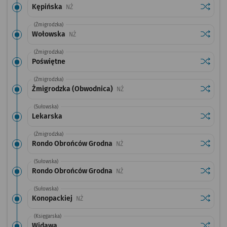
Sprawdź
przysta
Kępińska
Przystanek na życzenie
NŻ
(Żmigrodzka)
Sprawdź
przysta
Wołowska
Przystanek na życzenie
NŻ
(Żmigrodzka)
Sprawdź
przysta
Poświętne
(Żmigrodzka)
Sprawdź
przysta
Żmigrodzka (Obwodnica)
Przystanek na życzenie
NŻ
(Sułowska)
Sprawdź
przysta
Lekarska
(Żmigrodzka)
Sprawdź
przysta
Rondo Obrońców Grodna
Przystanek na życzenie
NŻ
(Sułowska)
Sprawdź
przysta
Rondo Obrońców Grodna
Przystanek na życzenie
NŻ
(Sułowska)
Sprawdź
przysta
Konopackiej
Przystanek na życzenie
NŻ
(Księgarska)
Sprawdź
przysta
Widawa