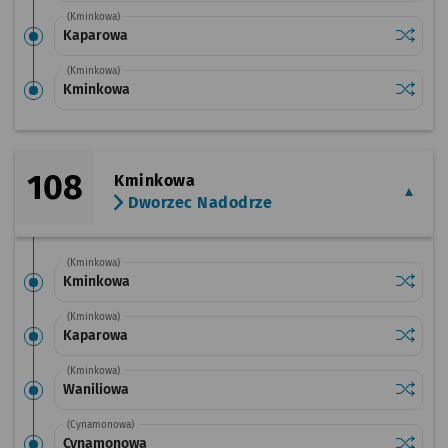
(Kminkowa)
Sprawdź
przysta
Kaparowa
(Kminkowa)
Sprawdź
przysta
Kminkowa
108
Kminkowa
Dworzec Nadodrze
(Kminkowa)
Sprawdź
przysta
Kminkowa
(Kminkowa)
Sprawdź
przysta
Kaparowa
(Kminkowa)
Sprawdź
przysta
Waniliowa
(Cynamonowa)
Sprawdź
przysta
Cynamonowa