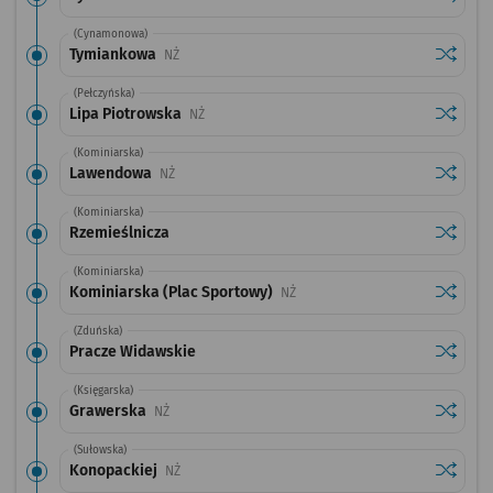
(Cynamonowa)
Sprawdź
przysta
Tymiankowa
Przystanek na życzenie
NŻ
(Pełczyńska)
Sprawdź
przysta
Lipa Piotrowska
Przystanek na życzenie
NŻ
(Kominiarska)
Sprawdź
przysta
Lawendowa
Przystanek na życzenie
NŻ
(Kominiarska)
Sprawdź
przysta
Rzemieślnicza
(Kominiarska)
Sprawdź
przysta
Kominiarska (Plac Sportowy)
Przystanek na życzenie
NŻ
(Zduńska)
Sprawdź
przysta
Pracze Widawskie
(Księgarska)
Sprawdź
przysta
Grawerska
Przystanek na życzenie
NŻ
(Sułowska)
Sprawdź
przysta
Konopackiej
Przystanek na życzenie
NŻ