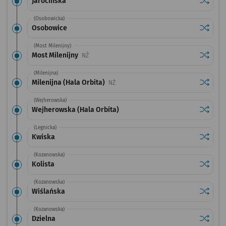
Sprawdź
przysta
Jarocińska
(Osobowicka)
Sprawdź
przysta
Osobowice
(Most Milenijny)
Sprawdź
przysta
Most Milenijny
Przystanek na życzenie
NŻ
(Milenijna)
Sprawdź
przystan
Milenijna (Hala Orbita)
Przystanek na życzenie
NŻ
(Wejherowska)
Sprawdź
przysta
Wejherowska (Hala Orbita)
(Legnicka)
Sprawdź
przysta
Kwiska
(Kozanowska)
Sprawdź
przystan
Kolista
(Kozanowska)
Sprawdź
przysta
Wiślańska
(Kozanowska)
Sprawdź
przysta
Dzielna