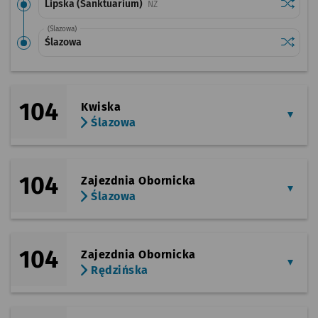
Sprawdź
przysta
Lipska (Sanktuarium)
Przystanek na życzenie
NŻ
(Ślazowa)
Sprawdź
przysta
Ślazowa
104
Kwiska
Ślazowa
104
Zajezdnia Obornicka
Ślazowa
104
Zajezdnia Obornicka
Rędzińska