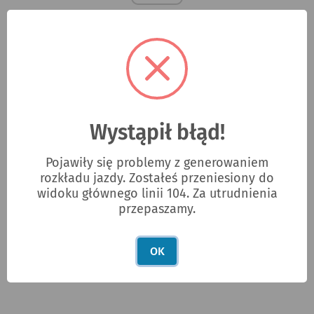
Wystąpił błąd!
POLECANE ARTYKUŁY
Pojawiły się problemy z generowaniem
rozkładu jazdy. Zostałeś przeniesiony do
widoku głównego linii 104. Za utrudnienia
przepaszamy.
OK