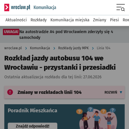
Serwis informacyjny wroclaw.pl podserwis: Komunikacja
Menu
Aktualności
Rozkłady
Komunikacja miejska
Zmiany
Piesi
Row
UWAGA!
Na autostradzie A4 pod Wrocławiem zderzyły się 4
samochody
wroclaw.pl
Komunikacja
Rozkłady jazdy MPK
Linia 104
Rozkład jazdy autobusu 104 we
Wrocławiu - przystanki i przesiadki
Ostatnia aktualizacja rozkładu dla tej linii:
27.06.2026
Zmiany w rozkładach
linii 104
ROZWIŃ
Poradnik Mieszkańca
- otworzy się w nowej karcie
Znajdź odpowiedź!