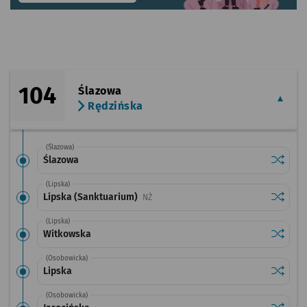
104
Ślazowa
Rędzińska
(Ślazowa)
Sprawdź
przysta
Ślazowa
(Lipska)
Sprawdź
przysta
Lipska (Sanktuarium)
Przystanek na życzenie
NŻ
(Lipska)
Sprawdź
przysta
Witkowska
(Osobowicka)
Sprawdź
przysta
Lipska
(Osobowicka)