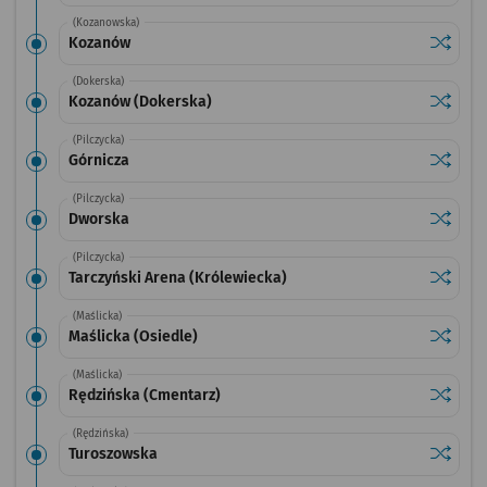
(Kozanowska)
Sprawdź
przysta
Kozanów
(Dokerska)
Sprawdź
przysta
Kozanów (Dokerska)
(Pilczycka)
Sprawdź
przysta
Górnicza
(Pilczycka)
Sprawdź
przysta
Dworska
(Pilczycka)
Sprawdź
przysta
Tarczyński Arena (Królewiecka)
(Maślicka)
Sprawdź
przysta
Maślicka (Osiedle)
(Maślicka)
Sprawdź
przysta
Rędzińska (Cmentarz)
(Rędzińska)
Sprawdź
przysta
Turoszowska