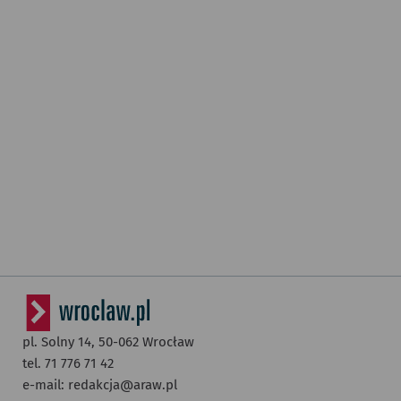
pl. Solny 14,
50-062
Wrocław
tel. 71 776 71 42
e-mail:
redakcja@araw.pl