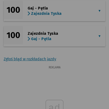
100
Gaj - Pętla
Zajezdnia Tyska
100
Zajezdnia Tyska
Gaj - Pętla
Zgłoś błąd w rozkładach jazdy
REKLAMA
ad