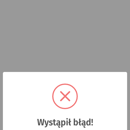
Wystąpił błąd!