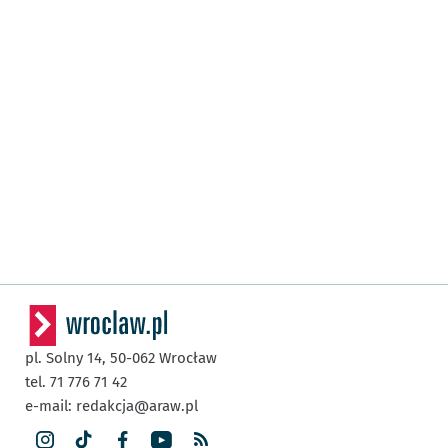
pl. Solny 14,
50-062
Wrocław
tel. 71 776 71 42
e-mail:
redakcja@araw.pl