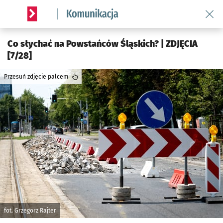
Wróć 
Serwis informacyjny wroclaw.pl podserwis: Komunikacja
Co słychać na Powstańców Śląskich? | ZDJĘCIA
[7/28]
Przesuń zdjęcie palcem
fot. Grzegorz Rajter