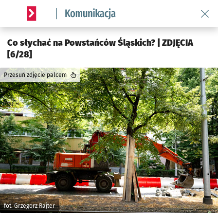
Wróć 
Serwis informacyjny wroclaw.pl podserwis: Komunikacja
Co słychać na Powstańców Śląskich? | ZDJĘCIA
[6/28]
Przesuń zdjęcie palcem
fot. Grzegorz Rajter