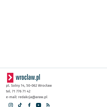
pl. Solny 14,
50-062
Wrocław
tel. 71 776 71 42
e-mail:
redakcja@araw.pl