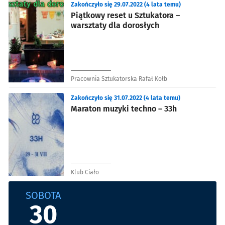
Zakończyło się 29.07.2022 (4 lata temu)
Piątkowy reset u Sztukatora –
warsztaty dla dorosłych
Pracownia Sztukatorska Rafał Kołb
Zakończyło się 31.07.2022 (4 lata temu)
Maraton muzyki techno – 33h
Klub Ciało
SOBOTA
30