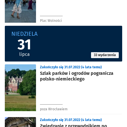
Plac Wolności
NIEDZIELA
31
lipca
33 wydarzenia
Zakończyło się 31.07.2022 (4 lata temu)
Szlak parków i ogrodów pogranicza
polsko-niemieckiego
poza Wrocławiem
Zakończyło się 31.07.2022 (4 lata temu)
Zwiedzanie z przewodnikiem po