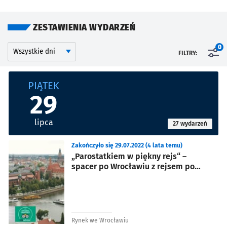
ZESTAWIENIA WYDARZEŃ
Kalendarium
Wyszukaj wydarzenia po dniu
0
FILTRY:
Znalezione wydarzenia
PIĄTEK
29
lipca
27 wydarzeń
Zakończyło się 29.07.2022 (4 lata temu)
„Parostatkiem w piękny rejs“ –
spacer po Wrocławiu z rejsem po
Odrze
Rynek we Wrocławiu