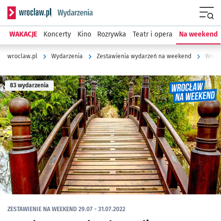
Serwis informacyjny wroclaw.pl podserwis: Wydarzenia
Menu
WAKACJE
Koncerty
Kino
Rozrywka
Teatr i opera
Na weekend
wroclaw.pl
Wydarzenia
Zestawienia wydarzeń na weekend
Wrocł
83 wydarzenia
ZESTAWIENIE NA WEEKEND 29.07 - 31.07.2022