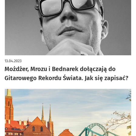
artykuł z galerią zdjęć
13.04.2023
Możdżer, Mrozu i Bednarek dołączają do
Gitarowego Rekordu Świata. Jak się zapisać?