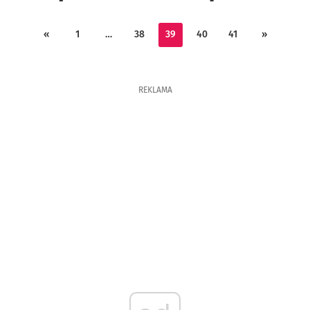
«
1
…
38
39
40
41
»
REKLAMA