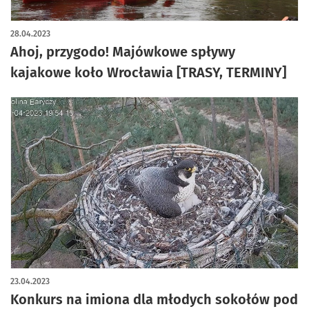
artykuł z galerią zdjęć
28.04.2023
Ahoj, przygodo! Majówkowe spływy
kajakowe koło Wrocławia [TRASY, TERMINY]
23.04.2023
Konkurs na imiona dla młodych sokołów pod