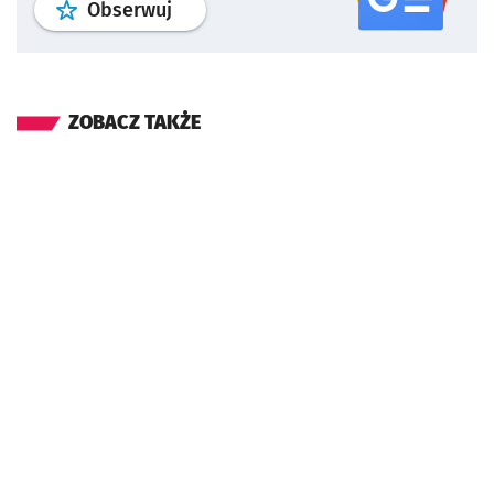
profil
google news
serwisu wroclaw
Obserwuj
ZOBACZ TAKŻE