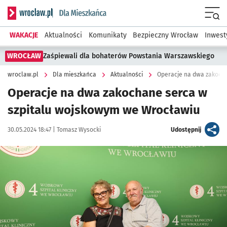
Serwis informacyjny wroclaw.pl podserwis: Dla mieszkańca
Menu
WAKACJE
Aktualności
Komunikaty
Bezpieczny Wrocław
Inwest
WROCŁAW
Zaśpiewali dla bohaterów Powstania Warszawskiego
wroclaw.pl
Dla mieszkańca
Aktualności
Operacje na dwa zakoch
Operacje na dwa zakochane serca w
szpitalu wojskowym we Wrocławiu
Data publikacji:
Autor:
artykuł
30.05.2024 18:47 |
Tomasz Wysocki
Udostępnij
Kliknij, aby zobaczyć galerię