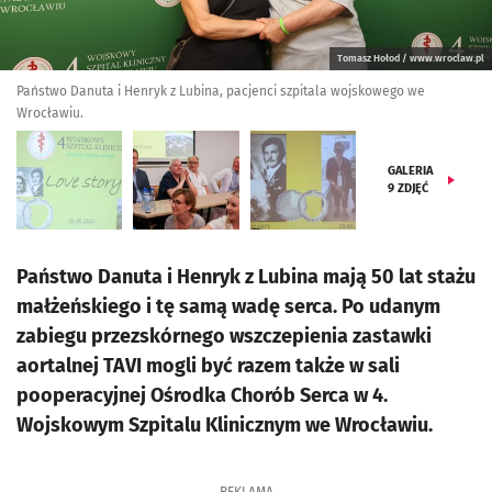
Tomasz Hołod / www.wroclaw.pl
Państwo Danuta i Henryk z Lubina, pacjenci szpitala wojskowego we
Wrocławiu.
GALERIA
9
ZDJĘĆ
Państwo Danuta i Henryk z Lubina mają 50 lat stażu
małżeńskiego i tę samą wadę serca. Po udanym
zabiegu przezskórnego wszczepienia zastawki
aortalnej TAVI mogli być razem także w sali
pooperacyjnej Ośrodka Chorób Serca w 4.
Wojskowym Szpitalu Klinicznym we Wrocławiu.