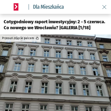
Wróć 
Serwis informacyjny wroclaw.pl podserwis: Dla mieszkańca
Cotygodniowy raport inwestycyjny: 2 - 5 czerwca.
Co nowego we Wrocławiu? |GALERIA [1/18]
Przesuń zdjęcie palcem