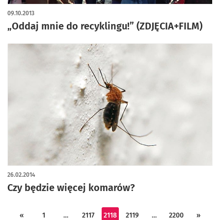
09.10.2013
„Oddaj mnie do recyklingu!” (ZDJĘCIA+FILM)
26.02.2014
Czy będzie więcej komarów?
«
1
…
2117
2118
2119
…
2200
»