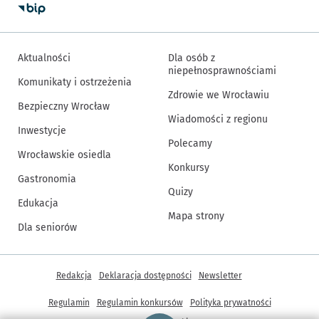
Aktualności
Dla osób z
niepełnosprawnościami
Komunikaty i ostrzeżenia
Zdrowie we Wrocławiu
Bezpieczny Wrocław
Wiadomości z regionu
Inwestycje
Polecamy
Wrocławskie osiedla
Konkursy
Gastronomia
Quizy
Edukacja
Mapa strony
Dla seniorów
Inne informacje
Redakcja
Deklaracja dostępności
Newsletter
Regulamin
Regulamin konkursów
Polityka prywatności