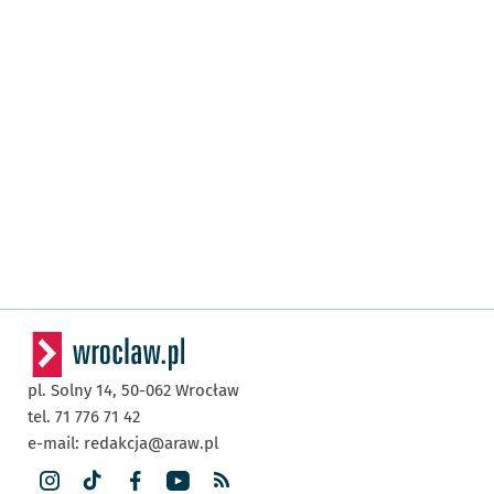
pl. Solny 14,
50-062
Wrocław
tel. 71 776 71 42
e-mail:
redakcja@araw.pl