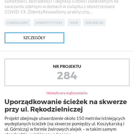
samotności, bezradności i depresji u dzieci zamknietych na
nauczaniu zdalnym w domach w związku z obostrzeniami
COVID-19. Zidentyfikowaliśmy praktyczny...
OSIEDLOWY
INWESTYCYJNY
INNE
200 000 ZŁ
SZCZEGÓŁY
NR PROJEKTU
284
Niewybrany w głosowaniu
Uporządkowanie ścieżek na skwerze
przy ul. Rękodzielniczej
Projekt obejmuje utwardzenie około 150 metrów istniejących
wydeptanych ścieżek (na skwerze pomiędzy ul. Koszykarską i
ul. Górniczą) w formie żwirowych alejek – w takim samym