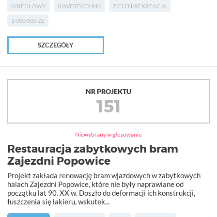
OSIEDLOWY
INWESTYCYJNY
ZIELEŃ/REKREACJA
1 000 000 ZŁ
SZCZEGÓŁY
NR PROJEKTU
151
Niewybrany w głosowaniu
Restauracja zabytkowych bram
Zajezdni Popowice
Projekt zakłada renowację bram wjazdowych w zabytkowych
halach Zajezdni Popowice, które nie były naprawiane od
początku lat 90. XX w. Doszło do deformacji ich konstrukcji,
łuszczenia się lakieru, wskutek...