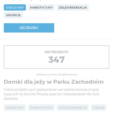
OSIEDLOWY
INWESTYCYJNY
ZIELEŃ/REKREACJA
100 000 ZŁ
SZCZEGÓŁY
NR PROJEKTU
347
niedopuszczony do głosowania
Domki dla jeży w Parku Zachodnim
Celem projektu jest polepszenie warunków bytowych jeży
żyjących na terenie Miasta poprzez wybudowanie dla nich
domków.
OSIEDLOWY
INWESTYCYJNY
ZIELEŃ/REKREACJA
5 000 ZŁ