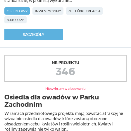
standardzie, w jakim są wykonane...
OSIEDLOWY
INWESTYCYJNY
ZIELEŃ/REKREACJA
800 000 ZŁ
SZCZEGÓŁY
NR PROJEKTU
346
Niewybrany w głosowaniu
Osiedla dla owadów w Parku
Zachodnim
W ramach przedmiotowego projektu mają powstać atrakcyjne
wizualnie osiedla dla owadów, które zostaną otoczone
obsadzeniem cebul kwiatów i roślin wieloletnich. Kwiaty i
rośliny zapewnią nie tylko walor...