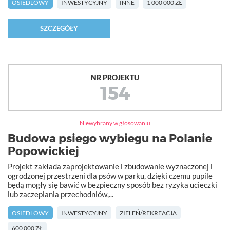
OSIEDLOWY
INWESTYCYJNY
INNE
1 000 000 ZŁ
SZCZEGÓŁY
NR PROJEKTU
154
Niewybrany w głosowaniu
Budowa psiego wybiegu na Polanie
Popowickiej
Projekt zakłada zaprojektowanie i zbudowanie wyznaczonej i
ogrodzonej przestrzeni dla psów w parku, dzięki czemu pupile
będą mogły się bawić w bezpieczny sposób bez ryzyka ucieczki
lub zaczepiania przechodniów,...
OSIEDLOWY
INWESTYCYJNY
ZIELEŃ/REKREACJA
600 000 ZŁ