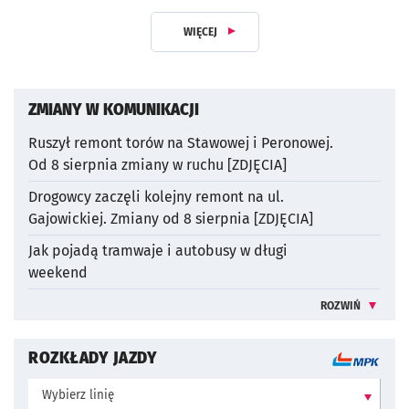
WIĘCEJ
Z DZIAŁU KOMUNIKACJA
ZMIANY W KOMUNIKACJI
Ruszył remont torów na Stawowej i Peronowej.
Od 8 sierpnia zmiany w ruchu [ZDJĘCIA]
otworzy się w nowej karcie
Drogowcy zaczęli kolejny remont na ul.
Gajowickiej. Zmiany od 8 sierpnia [ZDJĘCIA]
otworzy się w nowej karcie
Jak pojadą tramwaje i autobusy w długi
weekend
otworzy się w nowej karcie
ROZWIŃ
WIĘCEJ INFO
ROZKŁADY JAZDY
Wybierz linię: