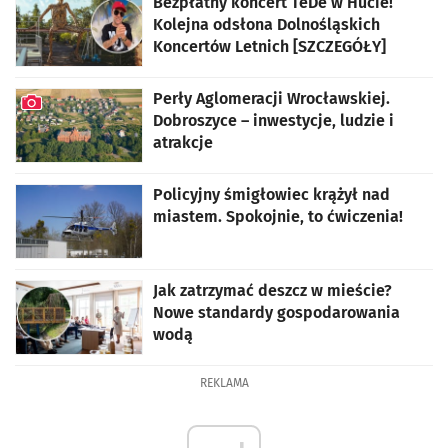
Bezpłatny koncert TeDe w Hucie!
Kolejna odsłona Dolnośląskich
Koncertów Letnich [SZCZEGÓŁY]
Perły Aglomeracji Wrocławskiej.
Dobroszyce – inwestycje, ludzie i
atrakcje
artykuł z galerią zdjęć
Policyjny śmigłowiec krążył nad
miastem. Spokojnie, to ćwiczenia!
Jak zatrzymać deszcz w mieście?
Nowe standardy gospodarowania
wodą
REKLAMA