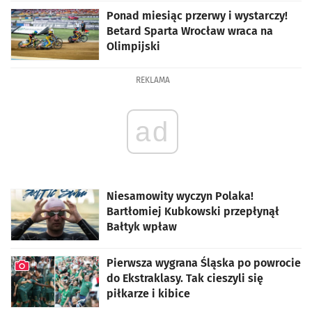
Ponad miesiąc przerwy i wystarczy!
Betard Sparta Wrocław wraca na
Olimpijski
REKLAMA
ad
Niesamowity wyczyn Polaka!
Bartłomiej Kubkowski przepłynął
Bałtyk wpław
Pierwsza wygrana Śląska po powrocie
do Ekstraklasy. Tak cieszyli się
piłkarze i kibice
artykuł z galerią zdjęć