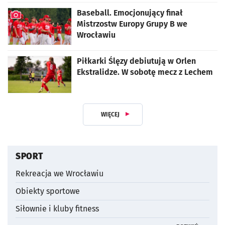
Baseball. Emocjonujący finał
Mistrzostw Europy Grupy B we
Wrocławiu
artykuł z galerią zdjęć
Piłkarki Ślęzy debiutują w Orlen
Ekstralidze. W sobotę mecz z Lechem
WIĘCEJ
Z DZIAŁUSPORT I REKREACJA
SPORT
Rekreacja we Wrocławiu
Obiekty sportowe
Siłownie i kluby fitness