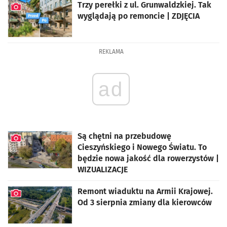
Trzy perełki z ul. Grunwaldzkiej. Tak
wyglądają po remoncie | ZDJĘCIA
artykuł z galerią zdjęć
REKLAMA
ad
Są chętni na przebudowę
Cieszyńskiego i Nowego Światu. To
będzie nowa jakość dla rowerzystów |
WIZUALIZACJE
artykuł z galerią zdjęć
Remont wiaduktu na Armii Krajowej.
Od 3 sierpnia zmiany dla kierowców
artykuł z galerią zdjęć