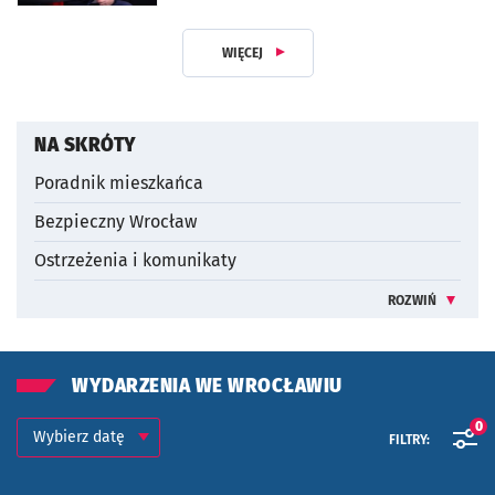
WIĘCEJ
Z DZIAŁU DLA MIESZKAŃCA
NA SKRÓTY
Poradnik mieszkańca
Bezpieczny Wrocław
Ostrzeżenia i komunikaty
ROZWIŃ
INFORMACJE 
WYDARZENIA WE WROCŁAWIU
Kalendarium
Wybierz datę
0
FILTRY:
Znalezione wydarzenia