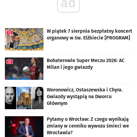
ad
W piątek 7 sierpnia bezpłatny koncert
organowy w św. Elżbiecie [PROGRAM]
artykuł z galerią zdjęć
Bohaterowie Super Meczu 2026: AC
Milan i jego gwiazdy
artykuł z galerią zdjęć
Woronowicz, Ostaszewska i Chyra.
Gwiazdy wystąpią na Dworcu
Głównym
Pytamy o Wrocław: Z czego wynikają
zmiany w cenniku wywozu śmieci we
Wrocławiu?