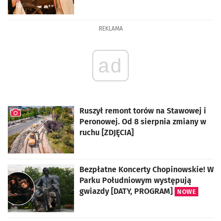
artykuł z galerią zdjęć
REKLAMA
ad
Ruszył remont torów na Stawowej i
Peronowej. Od 8 sierpnia zmiany w
ruchu [ZDJĘCIA]
artykuł z galerią zdjęć
Bezpłatne Koncerty Chopinowskie! W
Parku Południowym występują
gwiazdy [DATY, PROGRAM]
NOWE