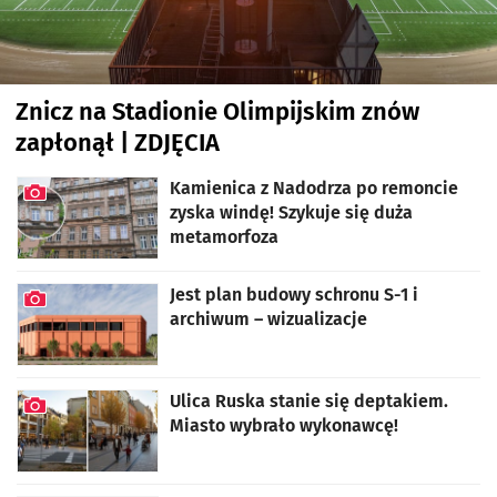
Znicz na Stadionie Olimpijskim znów
zapłonął | ZDJĘCIA
artykuł z galerią zdjęć
Kamienica z Nadodrza po remoncie
zyska windę! Szykuje się duża
metamorfoza
artykuł z galerią zdjęć
Jest plan budowy schronu S-1 i
archiwum – wizualizacje
artykuł z galerią zdjęć
Ulica Ruska stanie się deptakiem.
Miasto wybrało wykonawcę!
artykuł z galerią zdjęć