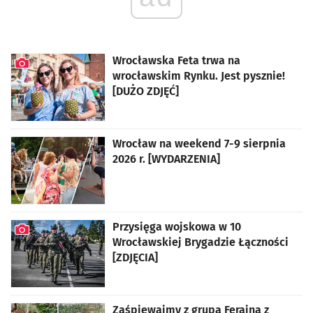
Wrocławska Feta trwa na
wrocławskim Rynku. Jest pysznie!
[DUŻO ZDJĘĆ]
artykuł z galerią zdjęć
Wrocław na weekend 7-9 sierpnia
2026 r. [WYDARZENIA]
Przysięga wojskowa w 10
Wrocławskiej Brygadzie Łączności
[ZDJĘCIA]
artykuł z galerią zdjęć
Zaśpiewajmy z grupą Ferajna z