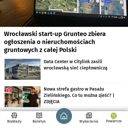
Wrocławski start-up Grunteo zbiera
ogłoszenia o nieruchomościach
gruntowych z całej Polski
Data Center w Citylink zasili
wrocławską sieć ciepłowniczą
Nowa strefa gastro w Pasażu
Zielińskiego. Co tu można zjeść? |
ZDJĘCIA
artykuł z galerią zdjęć
Strona główna - wroclaw.pl
Sezonowa praca za granicą. Ile można
Powietrze
Rozkłady
Biuletyn
Wydarzenia
zarobić. Gdzie szukać ofert