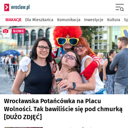
Serwis informacyjny wr
Menu
WAKACJE
Dla Mieszkańca
Komunikacja
Inwestycje
Kultura
Sp
Najnowsze artykuły
NOWE
Wrocławska Potańcówka na Placu
Wolności. Tak bawiliście się pod chmurką
[DUŻO ZDJĘĆ]
artykuł z galerią zdjęć