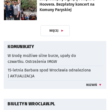
Hoovera. Bezpłatny koncert na
Komuny Paryskiej
WIĘCEJ
ARTYKUŁÓW
KOMUNIKATY
W środę możliwe silne burze, upały do
czwartku. Ostrzeżenia IMGW
15-letnia Barbara spod Wrocławia odnaleziona
| AKTUALIZACJA
ROZWIŃ
INFORMACJE 
BIULETYN WROCLAW.PL