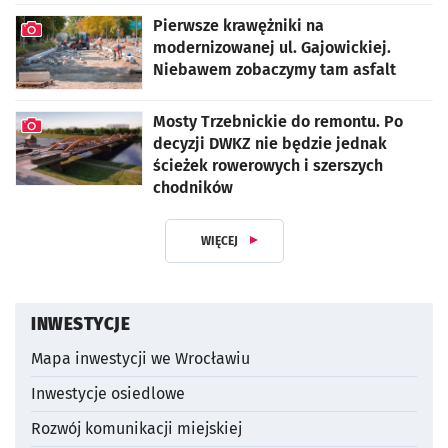
Pierwsze krawężniki na
modernizowanej ul. Gajowickiej.
Niebawem zobaczymy tam asfalt
artykuł z galerią zdjęć
Mosty Trzebnickie do remontu. Po
decyzji DWKZ nie będzie jednak
ścieżek rowerowych i szerszych
chodników
artykuł z galerią zdjęć
WIĘCEJ
Z DZIAŁUAKTUALNOŚCI INWESTYCY
INWESTYCJE
Mapa inwestycji we Wrocławiu
Inwestycje osiedlowe
Rozwój komunikacji miejskiej