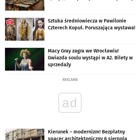
Sztuka średniowiecza w Pawilonie
Czterech Kopuł. Poruszająca wystawa!
artykuł z galerią zdjęć
Macy Gray zagra we Wrocławiu!
Gwiazda soulu wystąpi w A2. Bilety w
sprzedaży
REKLAMA
ad
Kierunek – modernizm! Bezpłatny
spacer architektoniczny 6 sierpnia