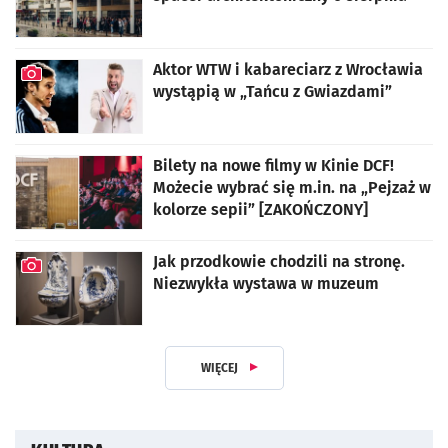
Aktor WTW i kabareciarz z Wrocławia
wystąpią w „Tańcu z Gwiazdami”
artykuł z galerią zdjęć
Bilety na nowe filmy w Kinie DCF!
Możecie wybrać się m.in. na „Pejzaż w
kolorze sepii” [ZAKOŃCZONY]
Jak przodkowie chodzili na stronę.
Niezwykła wystawa w muzeum
artykuł z galerią zdjęć
WIĘCEJ
Z DZIAŁU KULTURA I ROZRYWKA