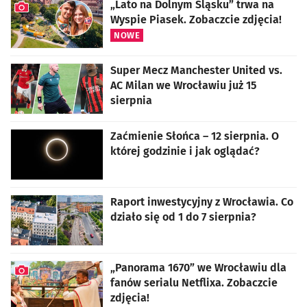
„Lato na Dolnym Śląsku” trwa na
Wyspie Piasek. Zobaczcie zdjęcia!
NOWE
artykuł z galerią zdjęć
Super Mecz Manchester United vs.
AC Milan we Wrocławiu już 15
sierpnia
Zaćmienie Słońca – 12 sierpnia. O
której godzinie i jak oglądać?
Raport inwestycyjny z Wrocławia. Co
działo się od 1 do 7 sierpnia?
„Panorama 1670” we Wrocławiu dla
fanów serialu Netflixa. Zobaczcie
zdjęcia!