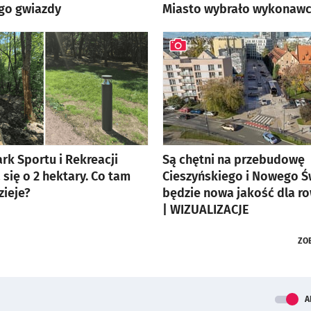
ego gwiazdy
Miasto wybrało wykonawc
lerią zdjęć
artykuł z galerią zdjęć
ark Sportu i Rekreacji
Są chętni na przebudowę
się o 2 hektary. Co tam
Cieszyńskiego i Nowego Ś
zieje?
będzie nowa jakość dla r
lerią zdjęć
| WIZUALIZACJE
artykuł z galerią zdjęć
ZO
A