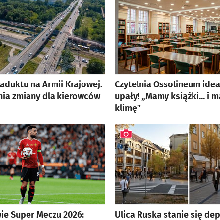
aduktu na Armii Krajowej.
Czytelnia Ossolineum idea
nia zmiany dla kierowców
upały! „Mamy książki... i 
lerią zdjęć
klimę”
ie Super Meczu 2026:
Ulica Ruska stanie się de