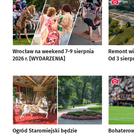
Wrocław na weekend 7-9 sierpnia
Remont wi
2026 r. [WYDARZENIA]
Od 3 sierp
artykuł z ga
Ogród Staromiejski będzie
Bohaterow