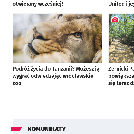
otwierany wcześniej!
United i j
artykuł z ga
Podróż życia do Tanzanii? Możesz ją
Żernicki P
wygrać odwiedzając wrocławskie
powiększa 
zoo
się teraz d
artykuł z ga
KOMUNIKATY