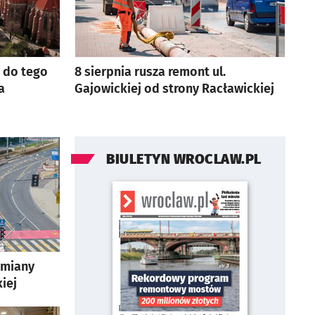
a do tego
8 sierpnia rusza remont ul.
a
Gajowickiej od strony Racławickiej
BIULETYN WROCLAW.PL
zmiany
iej