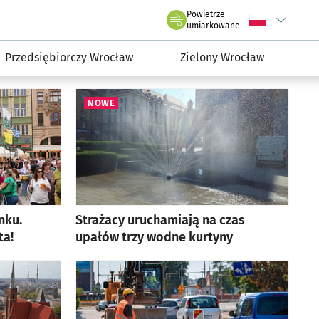
rmacyjny wroclaw.pl
Powietrze
Wybierz język
C
we Wrocławiu
umiarkowane
Przedsiębiorczy Wrocław
Zielony Wrocław
NOWE
nku.
Strażacy uruchamiają na czas
ta!
upałów trzy wodne kurtyny