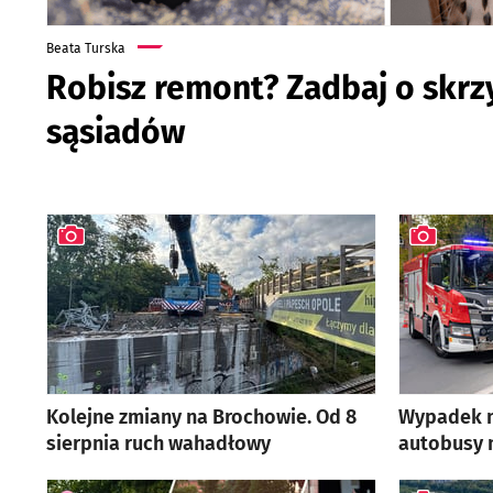
Beata Turska
Robisz remont? Zadbaj o skrz
sąsiadów
artykuł z galerią zdjęć
Kolejne zmiany na Brochowie. Od 8
Wypadek n
sierpnia ruch wahadłowy
autobusy n
artykuł z galerią zdjęć
artykuł z ga