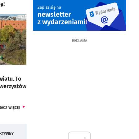
ę!
Zapisz się na
newsletter
otworzy się w nowej karcie
z wydarzeniami!
REKLAMA
wiatu. To
owerzystów
ARTYKUŁÓW
BACZ
WIĘCEJ
KTYWNY