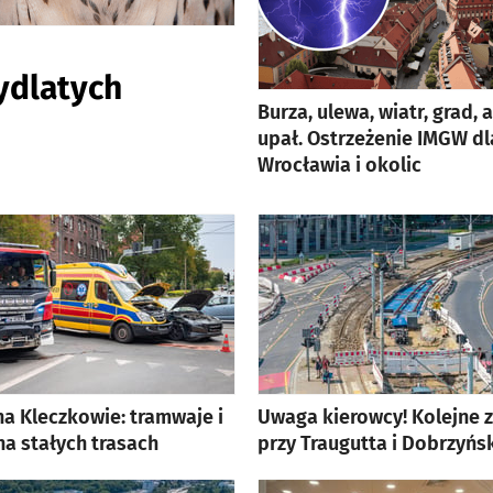
ydlatych
Burza, ulewa, wiatr, grad, 
upał. Ostrzeżenie IMGW dl
Wrocławia i okolic
a Kleczkowie: tramwaje i
Uwaga kierowcy! Kolejne 
a stałych trasach
przy Traugutta i Dobrzyńsk
lerią zdjęć