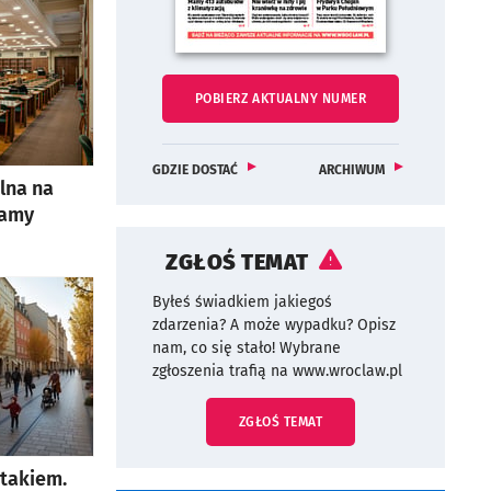
Pobierz aktualny numer biuletynu wroclaw.pl
BIULETYNU WROCLAW
POBIERZ
AKTUALNY NUMER
OTWORZY SIĘ W NOWEJ KARCIE
NAJNOWSZY EGZEPLARZ BIULETYNU WROC
OTWORZY SIĘ W NOWEJ KARCIE
NUMERÓW BIULET
OTWORZY SIĘ W N
GDZIE DOSTAĆ
ARCHIWUM
lna na
mamy
ZGŁOŚ TEMAT
Byłeś świadkiem jakiegoś
zdarzenia? A może wypadku? Opisz
nam, co się stało! Wybrane
zgłoszenia trafią na www.wroclaw.pl
ZGŁOŚ TEMAT
LINK OTWORZY SIĘ W NOWEJ KAR
ptakiem.