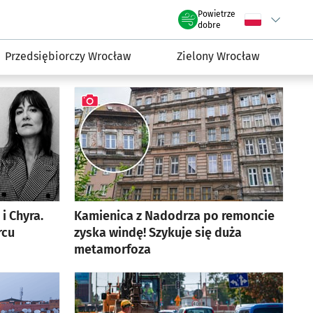
rmacyjny wroclaw.pl
Powietrze
Wybierz język
C
we Wrocławiu
dobre
Przedsiębiorczy Wrocław
Zielony Wrocław
i Chyra.
Kamienica z Nadodrza po remoncie
rcu
zyska windę! Szykuje się duża
metamorfoza
artykuł z galerią zdjęć