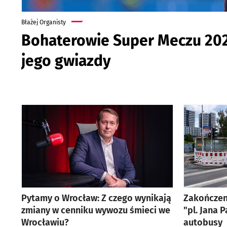
Błażej Organisty
Bohaterowie Super Meczu 2026
jego gwiazdy
artykuł z galerią zdjęć
Pytamy o Wrocław: Z czego wynikają
Zakończen
zmiany w cenniku wywozu śmieci we
"pl. Jana 
Wrocławiu?
autobusy