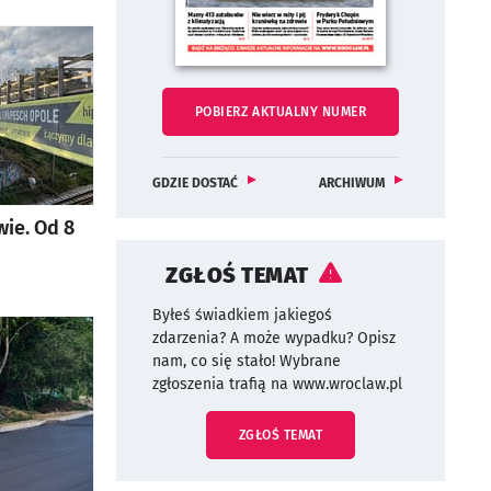
Pobierz aktualny numer biuletynu wroclaw.pl
BIULETYNU WROCLAW
POBIERZ
AKTUALNY NUMER
OTWORZY SIĘ W NOWEJ KARCIE
NAJNOWSZY EGZEPLARZ BIULETYNU WROC
OTWORZY SIĘ W NOWEJ KARCIE
NUMERÓW BIULET
OTWORZY SIĘ W N
GDZIE DOSTAĆ
ARCHIWUM
ie. Od 8
ZGŁOŚ TEMAT
Byłeś świadkiem jakiegoś
zdarzenia? A może wypadku? Opisz
nam, co się stało! Wybrane
zgłoszenia trafią na www.wroclaw.pl
ZGŁOŚ TEMAT
LINK OTWORZY SIĘ W NOWEJ KAR