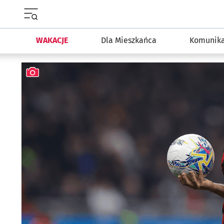
Menu główne portalu wroclaw.pl
WAKACJE
Dla Mieszkańca
Komunika
Najnowsze artykuły