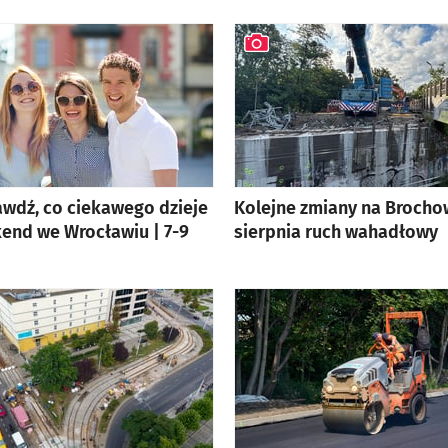
awdź, co ciekawego dzieje
Kolejne zmiany na Brochow
end we Wrocławiu | 7-9
sierpnia ruch wahadłowy
artykuł z galerią zdjęć