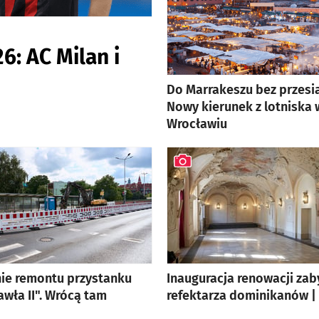
: AC Milan i
Do Marrakeszu bez przesi
Nowy kierunek z lotniska 
Wrocławiu
ie remontu przystanku
Inauguracja renowacji za
Pawła II". Wrócą tam
refektarza dominikanów |
artykuł z galerią zdjęć