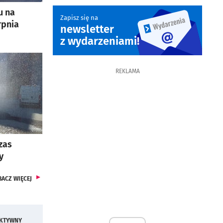
u na
Zapisz się na
rpnia
newsletter
otworzy się w nowej karcie
z wydarzeniami!
REKLAMA
zas
y
ARTYKUŁÓW
BACZ
WIĘCEJ
KTYWNY