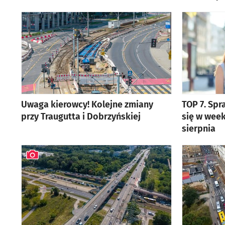
Uwaga kierowcy! Kolejne zmiany
TOP 7. Spr
przy Traugutta i Dobrzyńskiej
się w week
sierpnia