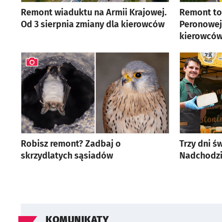
Remont wiaduktu na Armii Krajowej.
Remont to
Od 3 sierpnia zmiany dla kierowców
Peronowej.
artykuł z galerią zdjęć
kierowców
Robisz remont? Zadbaj o
Trzy dni ś
skrzydlatych sąsiadów
Nadchodzi
artykuł z galerią zdjęć
KOMUNIKATY