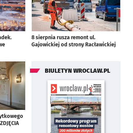
adek.
8 sierpnia rusza remont ul.
we
Gajowickiej od strony Racławickiej
BIULETYN WROCLAW.PL
bytkowego
 ZDJĘCIA