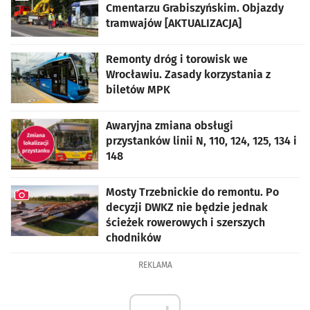
Cmentarzu Grabiszyńskim. Objazdy
tramwajów [AKTUALIZACJA]
artykuł z galerią zdjęć
Remonty dróg i torowisk we
Wrocławiu. Zasady korzystania z
biletów MPK
Awaryjna zmiana obsługi
przystanków linii N, 110, 124, 125, 134 i
148
Mosty Trzebnickie do remontu. Po
decyzji DWKZ nie będzie jednak
ścieżek rowerowych i szerszych
chodników
artykuł z galerią zdjęć
REKLAMA