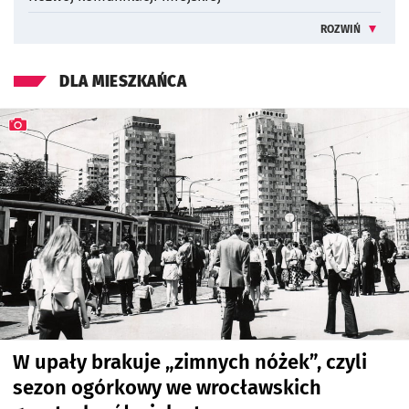
ROZWIŃ
INFORMACJE 
DLA MIESZKAŃCA
W upały brakuje „zimnych nóżek”, czyli
sezon ogórkowy we wrocławskich