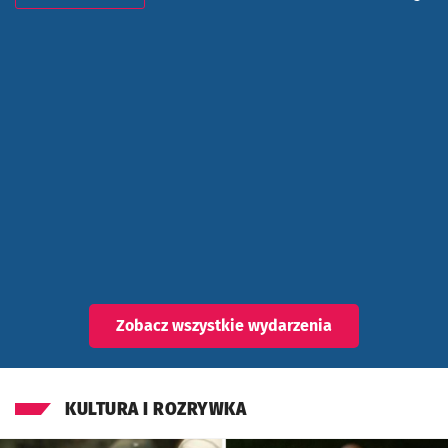
Znalezione wydarzenia
Zobacz wszystkie wydarzenia
KULTURA I ROZRYWKA