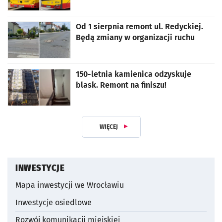
artykuł z galerią zdjęć
Od 1 sierpnia remont ul. Redyckiej.
Będą zmiany w organizacji ruchu
150-letnia kamienica odzyskuje
blask. Remont na finiszu!
WIĘCEJ
Z DZIAŁUAKTUALNOŚCI INWESTYCY
INWESTYCJE
Mapa inwestycji we Wrocławiu
Inwestycje osiedlowe
Rozwój komunikacji miejskiej