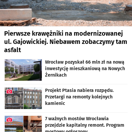
Pierwsze krawężniki na modernizowanej
ul. Gajowickiej. Niebawem zobaczymy tam
asfalt
artykuł z galerią zdjęć
Wrocław pozyskał 66 mln zł na nową
inwestycję mieszkaniową na Nowych
Żernikach
Projekt Ptasia nabiera rozpędu.
Przetargi na remonty kolejnych
kamienic
artykuł z galerią zdjęć
7 ważnych mostów Wrocławia
przejdzie kapitalny remont. Program
mostowy ogłoszony