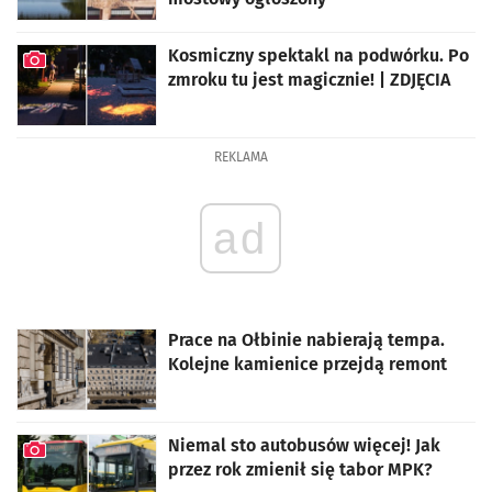
artykuł z galerią zdjęć
Kosmiczny spektakl na podwórku. Po
zmroku tu jest magicznie! | ZDJĘCIA
artykuł z galerią zdjęć
REKLAMA
ad
Prace na Ołbinie nabierają tempa.
Kolejne kamienice przejdą remont
Niemal sto autobusów więcej! Jak
przez rok zmienił się tabor MPK?