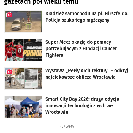
gazetach pół wieku temu
artykuł z galerią zdjęć
Kradzież samochodu na pl. Hirszfelda.
Policja szuka tego mężczyzny
artykuł z galerią zdjęć
Super Mecz okazją do pomocy
potrzebującym z Fundacji Cancer
Fighters
Wystawa „Perły Architektury” – odkryj
najciekawsze oblicza Wrocławia
artykuł z galerią zdjęć
Smart City Day 2026: druga edycja
innowacji technologicznych we
Wrocławiu
REKLAMA