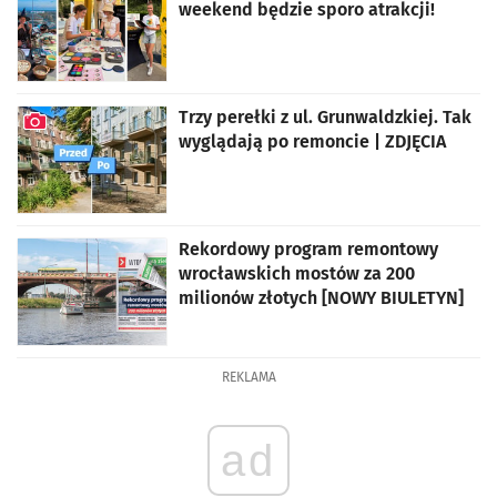
weekend będzie sporo atrakcji!
Trzy perełki z ul. Grunwaldzkiej. Tak
wyglądają po remoncie | ZDJĘCIA
artykuł z galerią zdjęć
Rekordowy program remontowy
wrocławskich mostów za 200
milionów złotych [NOWY BIULETYN]
REKLAMA
ad