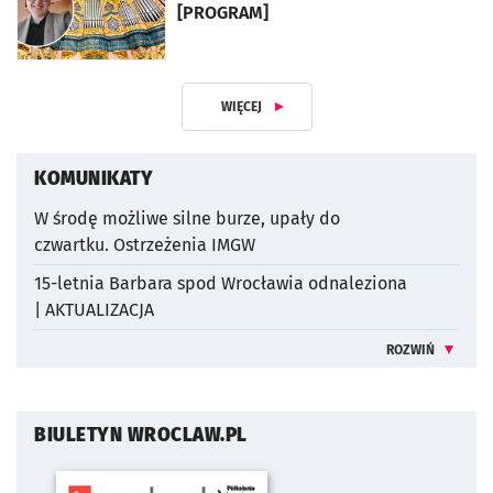
[PROGRAM]
artykuł z galerią zdjęć
WIĘCEJ
ARTYKUŁÓW
KOMUNIKATY
W środę możliwe silne burze, upały do
czwartku. Ostrzeżenia IMGW
15-letnia Barbara spod Wrocławia odnaleziona
| AKTUALIZACJA
ROZWIŃ
INFORMACJE 
BIULETYN WROCLAW.PL