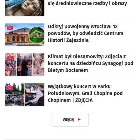
się średniowieczne rzeźby i obrazy
artykuł z galerią zdjęć
Odkryj powojenny Wrocław! 12
powodów, by odwiedzić Centrum
Historii Zajezdnia
artykuł z galerią zdjęć
Klimat był niesamowity! Zdjęcia z
koncertu na dziedzińcu Synagogi pod
Białym Bocianem
artykuł z galerią zdjęć
Wyjątkowy koncert w Parku
Południowym. Grali Chopina pod
Chopinem | ZDJĘCIA
artykuł z galerią zdjęć
WIĘCEJ
Z DZIAŁU KULTURA I ROZRYWKA