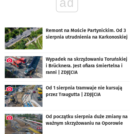
ad
Remont na Moście Partynickim. Od 3
sierpnia utrudnienia na Karkonoskiej
Wypadek na skrzyżowaniu Toruńskiej
i Brücknera. Jest ofiara śmiertelna i
ranni | ZDJĘCIA
artykuł z galerią zdjęć
Od 1 sierpnia tramwaje nie kursują
przez Traugutta | ZDJĘCIA
artykuł z galerią zdjęć
Od początku sierpnia duże zmiany na
ważnym skrzyżowaniu na Oporowie
artykuł z galerią zdjęć