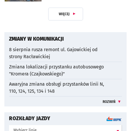
WIĘCEJ
Z DZIAŁU KOMUNIKACJA
ZMIANY W KOMUNIKACJI
8 sierpnia rusza remont ul. Gajowickiej od
strony Racławickiej
otworzy się w nowej karcie
Zmiana lokalizacji przystanku autobusowego
"Kromera (Czajkowskiego)"
otworzy się w nowej karcie
Awaryjna zmiana obsługi przystanków linii N,
110, 124, 125, 134 i 148
otworzy się w nowej karcie
ROZWIŃ
WIĘCEJ INFO
ROZKŁADY JAZDY
Wybierz linię: