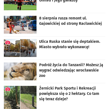
United i jego gwiazdy
artykuł z galerią zdjęć
8 sierpnia rusza remont ul.
Gajowickiej od strony Racławickiej
Ulica Ruska stanie się deptakiem.
Miasto wybrało wykonawcę!
artykuł z galerią zdjęć
Podróż życia do Tanzanii? Możesz ją
wygrać odwiedzając wrocławskie
zoo
Żernicki Park Sportu i Rekreacji
powiększa się o 2 hektary. Co tam
się teraz dzieje?
artykuł z galerią zdjęć