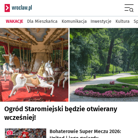
Serwis informacyjny wr
Menu
WAKACJE
Dla Mieszkańca
Komunikacja
Inwestycje
Kultura
Sp
Najnowsze artykuły
Ogród Staromiejski będzie otwierany
wcześniej!
Bohaterowie Super Meczu 2026: