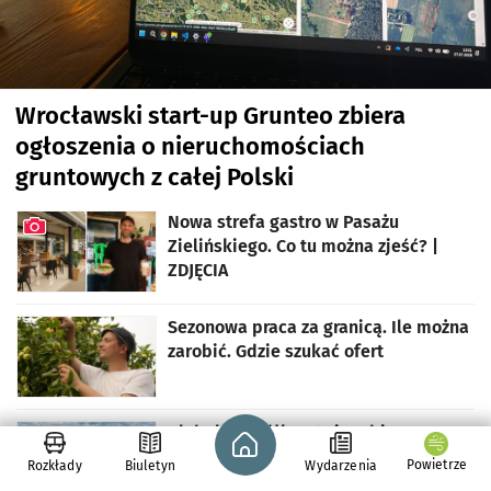
Wrocławski start-up Grunteo zbiera
ogłoszenia o nieruchomościach
gruntowych z całej Polski
Nowa strefa gastro w Pasażu
Zielińskiego. Co tu można zjeść? |
ZDJĘCIA
artykuł z galerią zdjęć
Sezonowa praca za granicą. Ile można
zarobić. Gdzie szukać ofert
Strona główna - wroclaw.pl
Globalna spółka otwiera biuro przy
stacji kolejowej Mikołajów
Powietrze
Rozkłady
Biuletyn
Wydarzenia