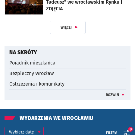
Tadeusz” we wrocławskim Rynku |
ZDJĘCIA
artykuł z galerią zdjęć
WIĘCEJ
Z DZIAŁU DLA MIESZKAŃCA
NA SKRÓTY
Poradnik mieszkańca
Bezpieczny Wrocław
Ostrzeżenia i komunikaty
ROZWIŃ
INFORMACJE 
WYDARZENIA WE WROCŁAWIU
Kalendarium
Wybierz datę
0
FILTRY: