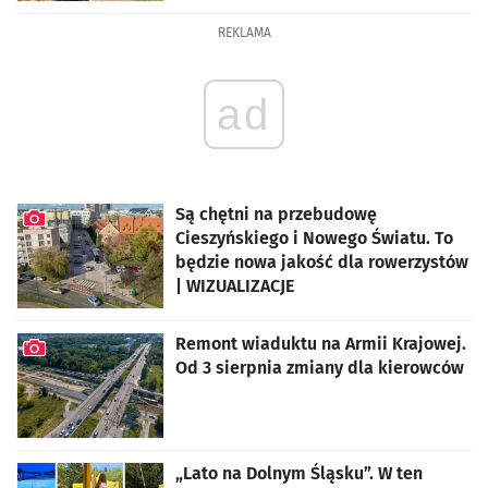
REKLAMA
ad
Są chętni na przebudowę
Cieszyńskiego i Nowego Światu. To
będzie nowa jakość dla rowerzystów
| WIZUALIZACJE
artykuł z galerią zdjęć
Remont wiaduktu na Armii Krajowej.
Od 3 sierpnia zmiany dla kierowców
artykuł z galerią zdjęć
„Lato na Dolnym Śląsku”. W ten