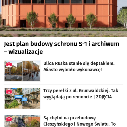
Jest plan budowy schronu S-1 i archiwum
– wizualizacje
artykuł z galerią zdjęć
Ulica Ruska stanie się deptakiem.
Miasto wybrało wykonawcę!
artykuł z galerią zdjęć
Trzy perełki z ul. Grunwaldzkiej. Tak
wyglądają po remoncie | ZDJĘCIA
artykuł z galerią zdjęć
Są chętni na przebudowę
Cieszyńskiego i Nowego Światu. To