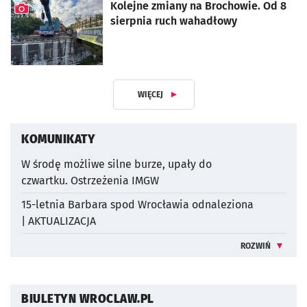
Kolejne zmiany na Brochowie. Od 8
sierpnia ruch wahadłowy
artykuł z galerią zdjęć
WIĘCEJ
ARTYKUŁÓW
KOMUNIKATY
W środę możliwe silne burze, upały do
czwartku. Ostrzeżenia IMGW
15-letnia Barbara spod Wrocławia odnaleziona
| AKTUALIZACJA
ROZWIŃ
INFORMACJE 
BIULETYN WROCLAW.PL