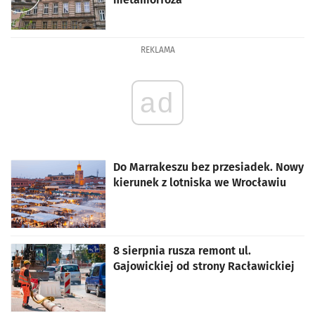
artykuł z galerią zdjęć
REKLAMA
ad
Do Marrakeszu bez przesiadek. Nowy
kierunek z lotniska we Wrocławiu
8 sierpnia rusza remont ul.
Gajowickiej od strony Racławickiej