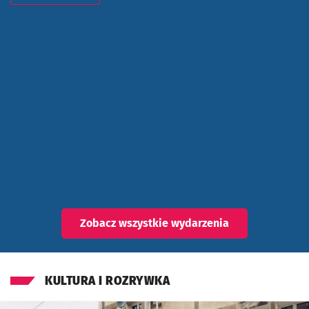
Znalezione wydarzenia
Zobacz wszystkie wydarzenia
KULTURA I ROZRYWKA