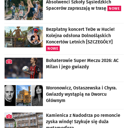
Absolwenci Szkoły Sąsiedzkich
Spacerów zapraszają w trasę
NOWE
Bezpłatny koncert TeDe w Hucie!
Kolejna odsłona Dolnośląskich
Koncertów Letnich [SZCZEGÓŁY]
NOWE
Bohaterowie Super Meczu 2026: AC
Milan i jego gwiazdy
artykuł z galerią zdjęć
Woronowicz, Ostaszewska i Chyra.
Gwiazdy wystąpią na Dworcu
Głównym
Kamienica z Nadodrza po remoncie
zyska windę! Szykuje się duża
metamorfoza