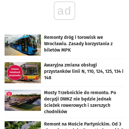
ad
Remonty dróg i torowisk we
Wrocławiu. Zasady korzystania z
biletów MPK
Awaryjna zmiana obsługi
przystanków linii N, 110, 124, 125, 134 i
148
Mosty Trzebnickie do remontu. Po
decyzji DWKZ nie będzie jednak
ścieżek rowerowych i szerszych
chodników
artykuł z galerią zdjęć
Remont na Moście Partynickim. Od 3