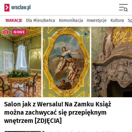
Serwis informacyjny wr
Menu
WAKACJE
Dla Mieszkańca
Komunikacja
Inwestycje
Kultura
Sp
Najnowsze artykuły
NOWE
Salon jak z Wersalu! Na Zamku Książ
można zachwycać się przepięknym
wnętrzem [ZDJĘCIA]
artykuł z galerią zdjęć