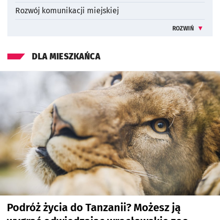
Rozwój komunikacji miejskiej
ROZWIŃ
INFORMACJE 
DLA MIESZKAŃCA
Podróż życia do Tanzanii? Możesz ją