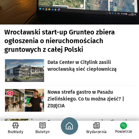
Wrocławski start-up Grunteo zbiera
ogłoszenia o nieruchomościach
gruntowych z całej Polski
Data Center w Citylink zasili
wrocławską sieć ciepłowniczą
Nowa strefa gastro w Pasażu
Zielińskiego. Co tu można zjeść? |
ZDJĘCIA
artykuł z galerią zdjęć
Sezonowa praca za granicą. Ile można
Strona główna - wroclaw.pl
zarobić. Gdzie szukać ofert
Powietrze
Rozkłady
Biuletyn
Wydarzenia