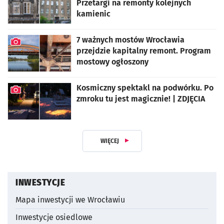
Przetargi na remonty kolejnych
kamienic
artykuł z galerią zdjęć
7 ważnych mostów Wrocławia
przejdzie kapitalny remont. Program
mostowy ogłoszony
artykuł z galerią zdjęć
Kosmiczny spektakl na podwórku. Po
zmroku tu jest magicznie! | ZDJĘCIA
artykuł z galerią zdjęć
WIĘCEJ
Z DZIAŁUAKTUALNOŚCI INWESTYCY
INWESTYCJE
Mapa inwestycji we Wrocławiu
Inwestycje osiedlowe