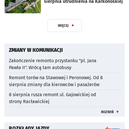
sierpnia utrudnienia na Karkonoskiej
WIĘCEJ
Z DZIAŁU KOMUNIKACJA
ZMIANY W KOMUNIKACJI
Zakończenie remontu przystanku "pl. Jana
Pawła II". Wrócą tam autobusy
otworzy się w nowej karcie
Remont torów na Stawowej i Peronowej. Od 8
sierpnia zmiany dla kierowców i pasażerów
otworzy się w nowej karcie
8 sierpnia rusza remont ul. Gajowickiej od
strony Racławickiej
otworzy się w nowej karcie
ROZWIŃ
WIĘCEJ INFO
ROZKŁADY JAZDY