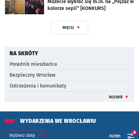
Możecie wybrać się m.in. na „Pejzaż w
kolorze sepii” [KONKURS]
WIĘCEJ
Z DZIAŁU DLA MIESZKAŃCA
NA SKRÓTY
Poradnik mieszkańca
Bezpieczny Wrocław
Ostrzeżenia i komunikaty
ROZWIŃ
INFORMACJE 
WYDARZENIA WE WROCŁAWIU
Kalendarium
Wybierz datę
0
FILTRY: