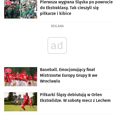
Pierwsza wygrana Śląska po powrocie
do Ekstraklasy. Tak cieszyli się
piłkarze i kibice
artykuł z galerią zdjęć
REKLAMA
ad
Baseball. Emocjonujący finał
Mistrzostw Europy Grupy B we
Wrocławiu
artykuł z galerią zdjęć
Piłkarki Ślęzy debiutują w Orlen
Ekstralidze. W sobotę mecz z Lechem