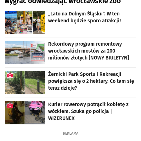
wygrać odwiedzając wrocławskie zoo
„Lato na Dolnym Śląsku”. W ten
weekend będzie sporo atrakcji!
Rekordowy program remontowy
wrocławskich mostów za 200
milionów złotych [NOWY BIULETYN]
Żernicki Park Sportu i Rekreacji
powiększa się o 2 hektary. Co tam się
teraz dzieje?
artykuł z galerią zdjęć
Kurier rowerowy potrącił kobietę z
wózkiem. Szuka go policja |
WIZERUNEK
artykuł z galerią zdjęć
REKLAMA