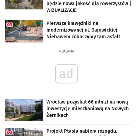
będzie nowa jakość dla rowerzystów |
WIZUALIZACJE
artykuł z galerią zdjęć
Pierwsze krawężniki na
modernizowanej ul. Gajowickiej.
Niebawem zobaczymy tam asfalt
artykuł z galerią zdjęć
REKLAMA
ad
Wrocław pozyskał 66 mln zł na nową
inwestycję mieszkaniową na Nowych
Żernikach
Projekt Ptasia nabiera rozpędu.