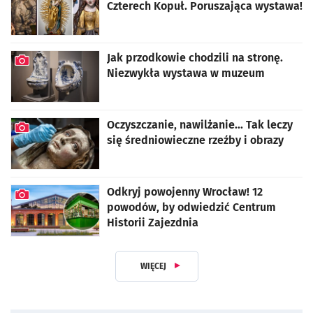
Czterech Kopuł. Poruszająca wystawa!
artykuł z galerią zdjęć
Jak przodkowie chodzili na stronę.
Niezwykła wystawa w muzeum
artykuł z galerią zdjęć
Oczyszczanie, nawilżanie... Tak leczy
się średniowieczne rzeźby i obrazy
artykuł z galerią zdjęć
Odkryj powojenny Wrocław! 12
powodów, by odwiedzić Centrum
Historii Zajezdnia
artykuł z galerią zdjęć
WIĘCEJ
Z DZIAŁU KULTURA I ROZRYWKA