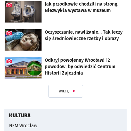
Jak przodkowie chodzili na stronę.
Niezwykła wystawa w muzeum
artykuł z galerią zdjęć
Oczyszczanie, nawilżanie... Tak leczy
się średniowieczne rzeźby i obrazy
artykuł z galerią zdjęć
Odkryj powojenny Wrocław! 12
powodów, by odwiedzić Centrum
Historii Zajezdnia
artykuł z galerią zdjęć
WIĘCEJ
Z DZIAŁU KULTURA I ROZRYWKA
KULTURA
NFM Wrocław