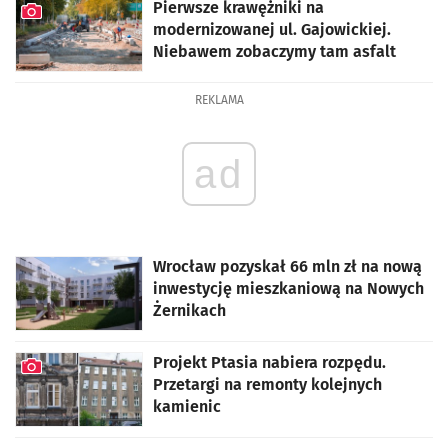
Pierwsze krawężniki na
modernizowanej ul. Gajowickiej.
Niebawem zobaczymy tam asfalt
artykuł z galerią zdjęć
REKLAMA
ad
Wrocław pozyskał 66 mln zł na nową
inwestycję mieszkaniową na Nowych
Żernikach
Projekt Ptasia nabiera rozpędu.
Przetargi na remonty kolejnych
kamienic
artykuł z galerią zdjęć