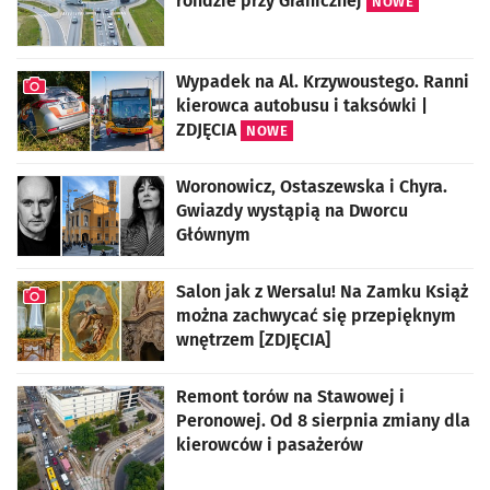
rondzie przy Granicznej
NOWE
Wypadek na Al. Krzywoustego. Ranni
kierowca autobusu i taksówki |
ZDJĘCIA
NOWE
artykuł z galerią zdjęć
Woronowicz, Ostaszewska i Chyra.
Gwiazdy wystąpią na Dworcu
Głównym
Salon jak z Wersalu! Na Zamku Książ
można zachwycać się przepięknym
wnętrzem [ZDJĘCIA]
artykuł z galerią zdjęć
Remont torów na Stawowej i
Peronowej. Od 8 sierpnia zmiany dla
kierowców i pasażerów