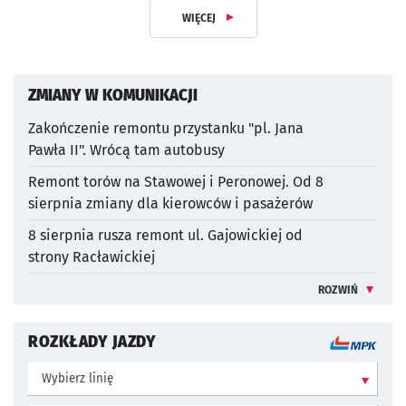
WIĘCEJ
Z DZIAŁU KOMUNIKACJA
ZMIANY W KOMUNIKACJI
Zakończenie remontu przystanku "pl. Jana
Pawła II". Wrócą tam autobusy
otworzy się w nowej karcie
Remont torów na Stawowej i Peronowej. Od 8
sierpnia zmiany dla kierowców i pasażerów
otworzy się w nowej karcie
8 sierpnia rusza remont ul. Gajowickiej od
strony Racławickiej
otworzy się w nowej karcie
ROZWIŃ
WIĘCEJ INFO
ROZKŁADY JAZDY
Wybierz linię: