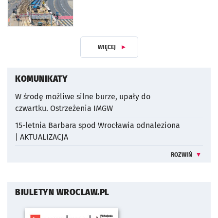
WIĘCEJ
ARTYKUŁÓW
KOMUNIKATY
W środę możliwe silne burze, upały do
czwartku. Ostrzeżenia IMGW
15-letnia Barbara spod Wrocławia odnaleziona
| AKTUALIZACJA
ROZWIŃ
INFORMACJE 
BIULETYN WROCLAW.PL