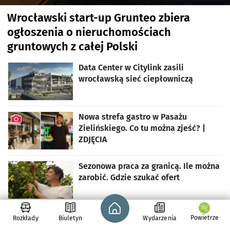
Wrocławski start-up Grunteo zbiera
ogłoszenia o nieruchomościach
gruntowych z całej Polski
Data Center w Citylink zasili
wrocławską sieć ciepłowniczą
Nowa strefa gastro w Pasażu
Zielińskiego. Co tu można zjeść? |
ZDJĘCIA
artykuł z galerią zdjęć
Sezonowa praca za granicą. Ile można
zarobić. Gdzie szukać ofert
Strona główna - wroclaw.pl
Globalna spółka otwiera biuro przy
Powietrze
Rozkłady
Biuletyn
Wydarzenia
stacji kolejowej Mikołajów