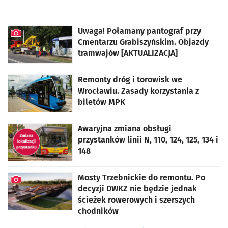
Uwaga! Połamany pantograf przy
Cmentarzu Grabiszyńskim. Objazdy
tramwajów [AKTUALIZACJA]
artykuł z galerią zdjęć
Remonty dróg i torowisk we
Wrocławiu. Zasady korzystania z
biletów MPK
Awaryjna zmiana obsługi
przystanków linii N, 110, 124, 125, 134 i
148
Mosty Trzebnickie do remontu. Po
decyzji DWKZ nie będzie jednak
ścieżek rowerowych i szerszych
chodników
artykuł z galerią zdjęć