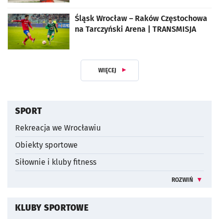
Śląsk Wrocław – Raków Częstochowa
na Tarczyński Arena | TRANSMISJA
WIĘCEJ
Z DZIAŁUSPORT I REKREACJA
SPORT
Rekreacja we Wrocławiu
Obiekty sportowe
Siłownie i kluby fitness
ROZWIŃ
INFORMACJE 
KLUBY SPORTOWE