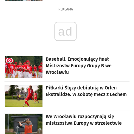
artykuł z galerią zdjęć
REKLAMA
ad
Baseball. Emocjonujący finał
Mistrzostw Europy Grupy B we
Wrocławiu
artykuł z galerią zdjęć
Piłkarki Ślęzy debiutują w Orlen
Ekstralidze. W sobotę mecz z Lechem
We Wrocławiu rozpoczynają się
mistrzostwa Europy w strzelectwie