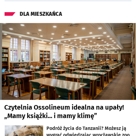
INFORMACJE 
DLA MIESZKAŃCA
Czytelnia Ossolineum idealna na upały!
„Mamy książki... i mamy klimę”
Podróż życia do Tanzanii? Możesz ją
wygrać odwiedzając wrocławskie zoo