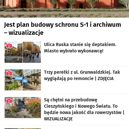
Jest plan budowy schronu S-1 i archiwum
– wizualizacje
artykuł z galerią zdjęć
Ulica Ruska stanie się deptakiem.
Miasto wybrało wykonawcę!
artykuł z galerią zdjęć
Trzy perełki z ul. Grunwaldzkiej. Tak
wyglądają po remoncie | ZDJĘCIA
artykuł z galerią zdjęć
Są chętni na przebudowę
Cieszyńskiego i Nowego Światu. To
będzie nowa jakość dla rowerzystów |
WIZUALIZACJE
artykuł z galerią zdjęć