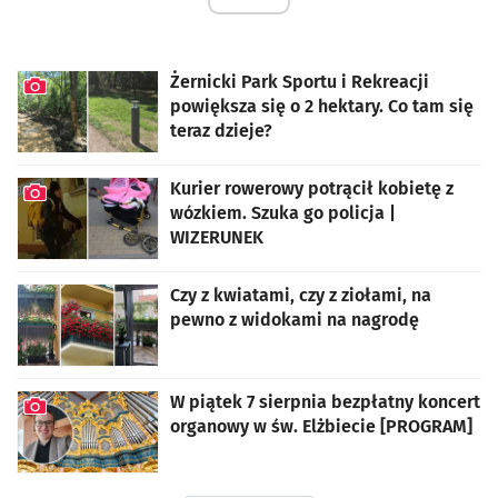
Żernicki Park Sportu i Rekreacji
powiększa się o 2 hektary. Co tam się
teraz dzieje?
artykuł z galerią zdjęć
Kurier rowerowy potrącił kobietę z
wózkiem. Szuka go policja |
WIZERUNEK
artykuł z galerią zdjęć
Czy z kwiatami, czy z ziołami, na
pewno z widokami na nagrodę
W piątek 7 sierpnia bezpłatny koncert
organowy w św. Elżbiecie [PROGRAM]
artykuł z galerią zdjęć