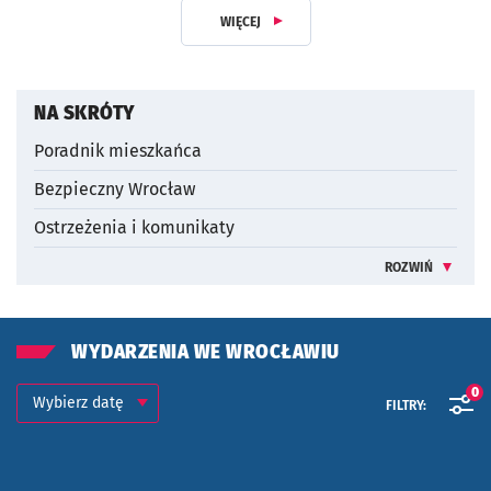
WIĘCEJ
Z DZIAŁU DLA MIESZKAŃCA
NA SKRÓTY
Poradnik mieszkańca
Bezpieczny Wrocław
Ostrzeżenia i komunikaty
ROZWIŃ
INFORMACJE 
WYDARZENIA WE WROCŁAWIU
Kalendarium
Wybierz datę
0
FILTRY:
Znalezione wydarzenia