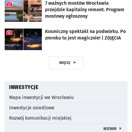
7 ważnych mostów Wrocławia
przejdzie kapitalny remont. Program
mostowy ogłoszony
artykuł z galerią zdjęć
Kosmiczny spektakl na podwórku. Po
zmroku tu jest magicznie! | ZDJĘCIA
artykuł z galerią zdjęć
WIĘCEJ
Z DZIAŁUAKTUALNOŚCI INWESTYCY
INWESTYCJE
Mapa inwestycji we Wrocławiu
Inwestycje osiedlowe
Rozwój komunikacji miejskiej
ROZWIŃ