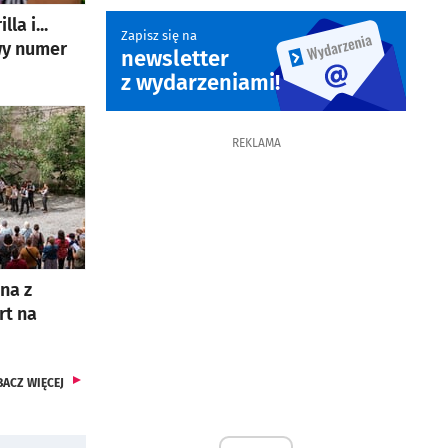
la i...
Zapisz się na
wy numer
newsletter
otworzy się w nowej karcie
z wydarzeniami!
REKLAMA
na z
rt na
ARTYKUŁÓW
BACZ
WIĘCEJ