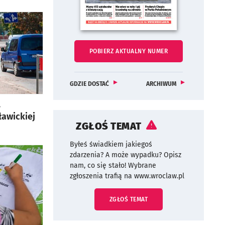
Pobierz aktualny numer biuletynu wroclaw.pl
BIULETYNU WROCLAW
POBIERZ
AKTUALNY NUMER
OTWORZY SIĘ W NOWEJ KARCIE
NAJNOWSZY EGZEPLARZ BIULETYNU WROC
OTWORZY SIĘ W NOWEJ KARCIE
NUMERÓW BIULET
OTWORZY SIĘ W N
GDZIE DOSTAĆ
ARCHIWUM
.
ławickiej
ZGŁOŚ TEMAT
Byłeś świadkiem jakiegoś
zdarzenia? A może wypadku? Opisz
nam, co się stało! Wybrane
zgłoszenia trafią na www.wroclaw.pl
ZGŁOŚ TEMAT
LINK OTWORZY SIĘ W NOWEJ KAR