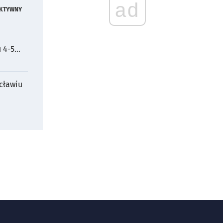
ad
KTYWNY
 4-5
cławiu