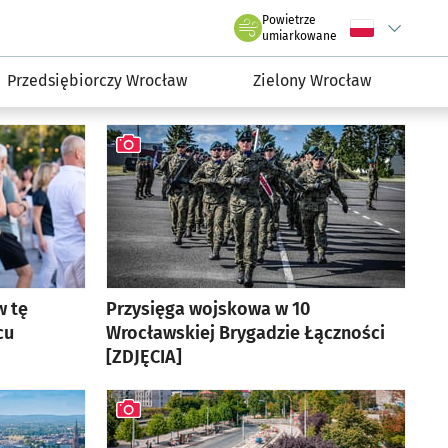
rmacyjny wroclaw.pl
Powietrze
Wybierz język
C
we Wrocławiu
umiarkowane
Przedsiębiorczy Wrocław
Zielony Wrocław
w tę
Przysięga wojskowa w 10
cu
Wrocławskiej Brygadzie Łączności
[ZDJĘCIA]
artykuł z galerią zdjęć