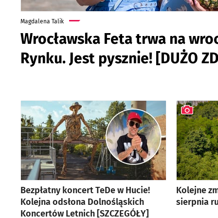
Magdalena Talik
Wrocławska Feta trwa na wro
Rynku. Jest pysznie! [DUŻO ZD
artykuł z galerią zdjęć
Bezpłatny koncert TeDe w Hucie!
Kolejne zm
Kolejna odsłona Dolnośląskich
sierpnia 
Koncertów Letnich [SZCZEGÓŁY]
artykuł z ga