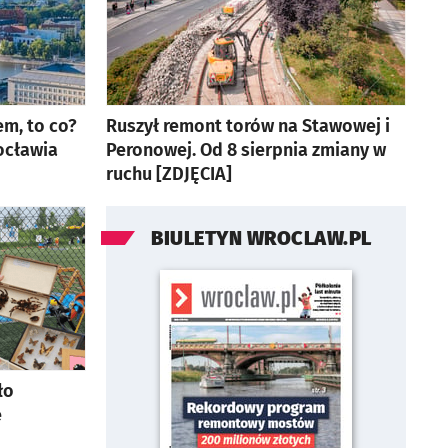
em, to co?
Ruszył remont torów na Stawowej i
ocławia
Peronowej. Od 8 sierpnia zmiany w
ruchu [ZDJĘCIA]
artykuł z galerią zdjęć
BIULETYN WROCLAW.PL
ło
e