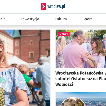
Serwis info
cja
Inwestycje
Kultura
Sport
NOWE
Wrocławska Potańcówka 
sobotę! Ostatni raz na Pla
Wolności