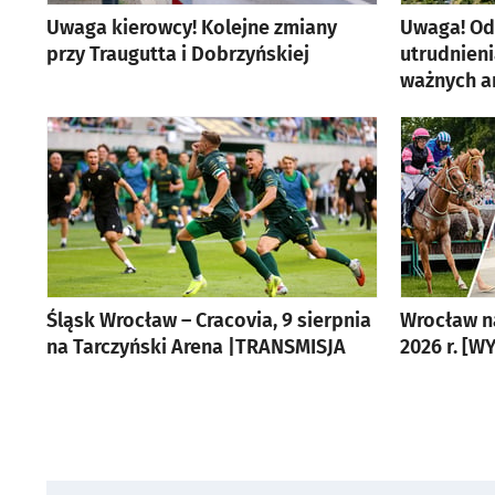
Uwaga kierowcy! Kolejne zmiany
Uwaga! Od
przy Traugutta i Dobrzyńskiej
utrudnien
artykuł z galerią zdjęć
ważnych ar
Śląsk Wrocław – Cracovia, 9 sierpnia
Wrocław n
na Tarczyński Arena |TRANSMISJA
2026 r. [