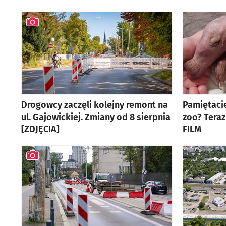
Drogowcy zaczęli kolejny remont na
Pamiętaci
ul. Gajowickiej. Zmiany od 8 sierpnia
zoo? Teraz
[ZDJĘCIA]
FILM
artykuł z galerią zdjęć