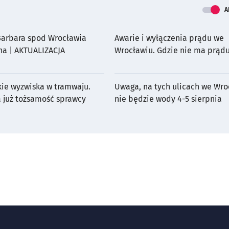
A
 Barbara spod Wrocławia
Awarie i wyłączenia prądu we
na | AKTUALIZACJA
Wrocławiu. Gdzie nie ma prądu
sierpnia?
kie wyzwiska w tramwaju.
Uwaga, na tych ulicach we Wro
a już tożsamość sprawcy
nie będzie wody 4-5 sierpnia