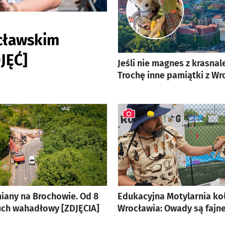
cławskim
JĘĆ]
Jeśli nie magnes z krasnal
Trochę inne pamiątki z Wr
iany na Brochowie. Od 8
Edukacyjna Motylarnia ko
ruch wahadłowy [ZDJĘCIA]
Wrocławia: Owady są fajn
lerią zdjęć
artykuł z galerią zdjęć