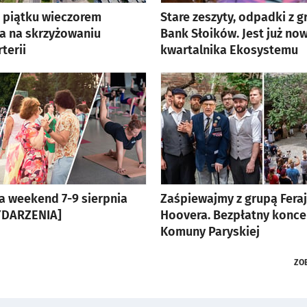
 piątku wieczorem
Stare zeszyty, odpadki z gril
ia na skrzyżowaniu
Bank Słoików. Jest już no
terii
kwartalnika Ekosystemu
a weekend 7-9 sierpnia
Zaśpiewajmy z grupą Feraj
WYDARZENIA]
Hoovera. Bezpłatny konce
Komuny Paryskiej
ZO